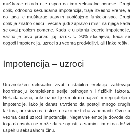
muškarac nikada nije uspeo da ima seksualne odnose. Drugi
oblik, odnosno sekundarna impotencija, traje izvesno vreme, a
do tada je muškarac sasvim uobičajeno funkcionisao. Drugi
oblik je znatno češći i većina ljudi zapravo i misli na njega kada
se ovaj problem pomene. Kada je u pitanju lecenje impotencije,
važno je prvo pronaći joj uzrok. U 90% slučajeva, kada se
dogodi impotencija, uzroci su veoma predvidljivi, ali i lako rešivi.
Impotencija – uzroci
Uravnotežen seksualni život i stabilna erekcija zahtevaju
koordinaciju kompleksne serije psihogenih i fizičkih faktora.
Nekada davno, anksioznost je smatrana najvećim neprijateljem
impotencije. Iako je danas utvrđeno da postoji mnogo drugih
faktora, anksioznost i
stres
nikako ne treba zanemariti. Ovo su
veoma česti uzroci impotencije. Negativne emocije dovode do
toga da osoba ne može da se opusti, a samim tim ni da doživi
uspeh u seksualnom činu.