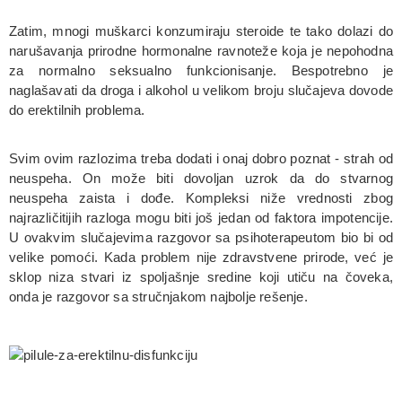
Zatim, mnogi muškarci konzumiraju steroide te tako dolazi do
narušavanja prirodne hormonalne ravnoteže koja je nepohodna
za normalno seksualno funkcionisanje. Bespotrebno je
naglašavati da droga i alkohol u velikom broju slučajeva dovode
do erektilnih problema.
Svim ovim razlozima treba dodati i onaj dobro poznat - strah od
neuspeha. On može biti dovoljan uzrok da do stvarnog
neuspeha zaista i dođe. Kompleksi niže vrednosti zbog
najrazličitijih razloga mogu biti još jedan od faktora impotencije.
U ovakvim slučajevima razgovor sa psihoterapeutom bio bi od
velike pomoći. Kada problem nije zdravstvene prirode, već je
sklop niza stvari iz spoljašnje sredine koji utiču na čoveka,
onda je razgovor sa stručnjakom najbolje rešenje.