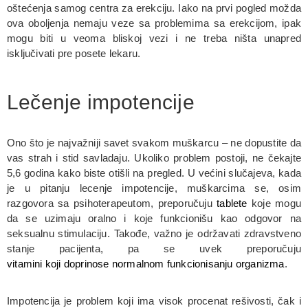
oštećenja samog centra za erekciju. Iako na prvi pogled možda
ova oboljenja nemaju veze sa problemima sa erekcijom, ipak
mogu biti u veoma bliskoj vezi i ne treba ništa unapred
isključivati pre posete lekaru.
Lečenje impotencije
Ono što je najvažniji savet svakom muškarcu – ne dopustite da
vas strah i stid savladaju. Ukoliko problem postoji, ne čekajte
5,6 godina kako biste otišli na pregled. U većini slučajeva, kada
je u pitanju lecenje impotencije, muškarcima se, osim
razgovora sa psihoterapeutom, preporučuju
tablete
koje mogu
da se uzimaju oralno i koje funkcionišu kao odgovor na
seksualnu stimulaciju. Takođe, važno je održavati zdravstveno
stanje pacijenta, pa se uvek preporučuju
vitamini koji doprinose normalnom funkcionisanju organizma
.
Impotencija je problem koji ima visok procenat rešivosti, čak i