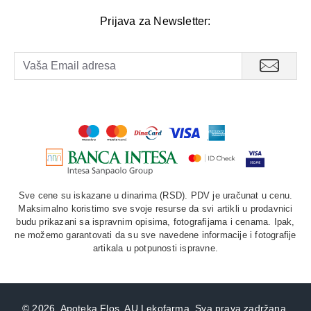
Prijava za Newsletter:
Sve cene su iskazane u dinarima (RSD). PDV je uračunat u cenu.
Maksimalno koristimo sve svoje resurse da svi artikli u prodavnici
budu prikazani sa ispravnim opisima, fotografijama i cenama. Ipak,
ne možemo garantovati da su sve navedene informacije i fotografije
artikala u potpunosti ispravne.
©
2026. Apoteka Flos, AU Lekofarma. Sva prava zadržana.