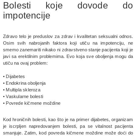
Bolesti koje dovode do
impotencije
Zdravo telo je preduslov za zdrav i kvalitetan seksualni odnos.
Osim svih nabrojanih faktora koji utiču na impotenciju, ne
smemo zanemariti nikako ni zdravstveno stanje pacijenta koji je
javi sa erektilnim problemima. Evo koja sve oboljenja mogu da
utiču na ovaj problem:
• Dijabetes
• Endokrina oboljenja
• Multipla skleroza
• Vaskularne bolesti
• Povrede kičmene moždine
Kod hroničnih bolesti, kao što je na primer dijabetes, organizam
je iscrpljen napredovanjem bolesti, pa se vitalnost pacijenta
smanjuje. Zatim, kod povreda kičmene moždine može doći do