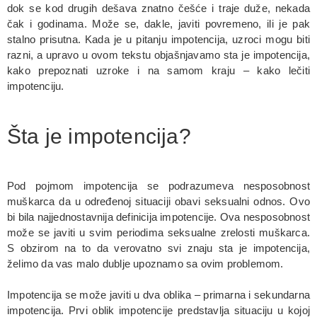
dok se kod drugih dešava znatno češće i traje duže, nekada
čak i godinama. Može se, dakle, javiti povremeno, ili je pak
stalno prisutna. Kada je u pitanju impotencija, uzroci mogu biti
razni, a upravo u ovom tekstu objašnjavamo sta je impotencija,
kako prepoznati uzroke i na samom kraju – kako lečiti
impotenciju.
Šta je impotencija?
Pod pojmom impotencija se podrazumeva nesposobnost
muškarca da u određenoj situaciji obavi seksualni odnos. Ovo
bi bila najjednostavnija definicija impotencije. Ova nesposobnost
može se javiti u svim periodima seksualne zrelosti muškarca.
S obzirom na to da verovatno svi znaju sta je impotencija,
želimo da vas malo dublje upoznamo sa ovim problemom.
Impotencija se može javiti u dva oblika – primarna i sekundarna
impotencija. Prvi oblik impotencije predstavlja situaciju u kojoj