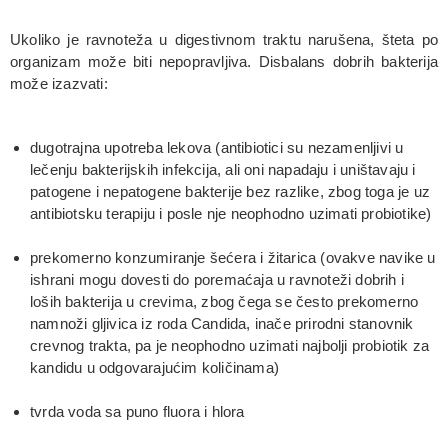
Ukoliko je ravnoteža u digestivnom traktu narušena, šteta po
organizam može biti nepopravljiva. Disbalans dobrih bakterija
može izazvati:
dugotrajna upotreba lekova (antibiotici su nezamenljivi u
lečenju bakterijskih infekcija, ali oni napadaju i uništavaju i
patogene i nepatogene bakterije bez razlike, zbog toga je uz
antibiotsku terapiju i posle nje neophodno uzimati probiotike)
prekomerno konzumiranje šećera i žitarica (ovakve navike u
ishrani mogu dovesti do poremaćaja u ravnoteži dobrih i
loših bakterija u crevima, zbog čega se često prekomerno
namnoži gljivica iz roda Candida, inače prirodni stanovnik
crevnog trakta, pa je neophodno uzimati najbolji probiotik za
kandidu u odgovarajućim količinama)
tvrda voda sa puno fluora i hlora