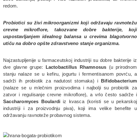
redom.
Probiotici su živi mikroorganizmi koji održavaju ravnotežu
crevne mikroflore, takozvane dobre bakterije, koji
uspostavljanjem idealnog balansa u crevima blagotvorno
utiču na dobro opšte zdravstveno stanje organizma.
Najzastupljenije u farmaceutskoj industriji su dobre bakterije iz
dve glavne grupe:
Lactobactillus Rhamnosus
(u prirodnom
stanju nalaze se u kefiru, jogurtu i fermentisanom povrću, a
sadrži ih probiotik za nadutost stomaka) i
Bifidobacterium
(nalaze se u mlečnim proizvodima i najbolji su probiotik za
zatvor i regulisanje crevne mikroflore), a vrlo često sadrže i
Saccharomyces Boulardi
iz kvasca (koristi se u pekarskoj
industriji i za proizvodnju piva), koji ima velike benefite u
održavanju ravnoteže probavnog sistema.