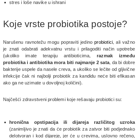
stres i loše navike u ishrani
Koje vrste probiotika postoje?
Narušenu ravnotežu mogu popraviti jedino
probiotici
, ali važno
je znati odabrati adekvatnu vrstu i prilagoditi način upotrebe
(ukoliko imate terapiju antibioticima,
razmak između
probiotika i antibiotika mora biti najmanje 2 sata
, da bi dobre
bakterije uspele da nasele creva, a ukoliko se lečite od gljivične
infekcije čak ni najbolji probiotik za kandidu neće biti efikasan
ako ga ne uzimate u dovoljnoj količini).
Najčešći zdravstveni problemi koje rešavaju probiotici su:
hronična opstipacija ili dijareja različitog uzroka
(zanimljivo je znati da će probiotik za zatvor biti podjednako
delotvoran i kod dijareje, jer će u crevima, uslovno rečeno,