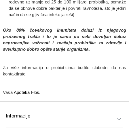
redovno uzimanje od 25 do 100 milijardi probiotika, pomaže
da se obnove dobre bakterije i povrati ravnoteža, što je jedini
način da se gljivična infekcija reši)
Oko 80% čovekovog imuniteta dolazi iz njegovog
probavnog trakta i to je samo po sebi dovoljan dokaz
neprocenjive važnosti i značaja probiotika za zdravlje i
sveukupno dobro opšte stanje organizma.
Za više informacija o probioticima budite slobodni da nas
kontaktirate.
Vaša
Apoteka Flos
.
Informacije