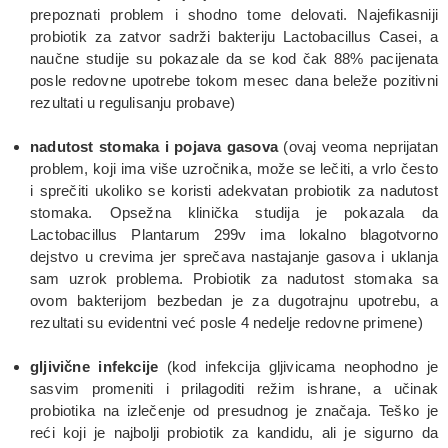
prepoznati problem i shodno tome delovati. Najefikasniji
probiotik za zatvor sadrži bakteriju Lactobacillus Casei, a
naučne studije su pokazale da se kod čak 88% pacijenata
posle redovne upotrebe tokom mesec dana beleže pozitivni
rezultati u regulisanju probave)
nadutost stomaka i pojava gasova
(ovaj veoma neprijatan
problem, koji ima više uzročnika, može se lečiti, a vrlo često
i sprečiti ukoliko se koristi adekvatan probiotik za nadutost
stomaka. Opsežna klinička studija je pokazala da
Lactobacillus Plantarum 299v ima lokalno blagotvorno
dejstvo u crevima jer sprečava nastajanje gasova i uklanja
sam uzrok problema. Probiotik za nadutost stomaka sa
ovom bakterijom bezbedan je za dugotrajnu upotrebu, a
rezultati su evidentni već posle 4 nedelje redovne primene)
gljivične infekcije
(kod infekcija gljivicama neophodno je
sasvim promeniti i prilagoditi režim ishrane, a učinak
probiotika na izlečenje od presudnog je značaja. Teško je
reći koji je najbolji probiotik za kandidu, ali je sigurno da