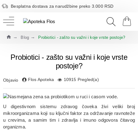
Besplatna dostava za narudžbine preko 3.000 RSD
Blog
Probiotici - zašto su važni i koje vrste postoje?
Probiotici - zašto su važni i koje vrste
postoje?
Flos Apoteka
10915 Pregled(a)
Objavio
U digestivnom sistemu zdravog čoveka živi veliki broj
mikroorganizama koji su ključni faktor za održavanje ravnoteže
u crevima, a samim tim i zdravlja i imuno odgovora čitavog
organizma.