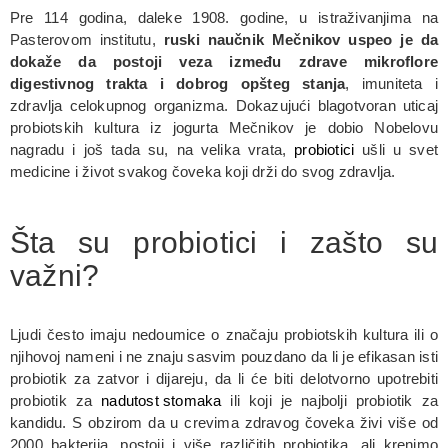
Pre 114 godina, daleke 1908. godine, u istraživanjima na
Pasterovom institutu,
ruski naučnik Mečnikov uspeo je da
dokaže da postoji veza između zdrave mikroflore
digestivnog trakta i dobrog opšteg stanja
, imuniteta i
zdravlja celokupnog organizma. Dokazujući blagotvoran uticaj
probiotskih kultura iz jogurta Mečnikov je dobio Nobelovu
nagradu i još tada su, na velika vrata,
probiotici
ušli u svet
medicine i život svakog čoveka koji drži do svog zdravlja.
Šta su probiotici i zašto su
važni?
Ljudi često imaju nedoumice o značaju probiotskih kultura ili o
njihovoj nameni i ne znaju sasvim pouzdano da li je efikasan isti
probiotik za zatvor i dijareju, da li će biti delotvorno upotrebiti
probiotik za
nadutost stomaka
ili koji je najbolji probiotik za
kandidu. S obzirom da u crevima zdravog čoveka živi više od
2000 bakterija, postoji i više različitih probiotika, ali krenimo