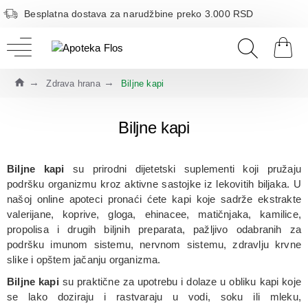
Besplatna dostava za narudžbine preko 3.000 RSD
Zdrava hrana
Biljne kapi
Biljne kapi
Biljne kapi
su prirodni dijetetski suplementi koji pružaju
podršku organizmu kroz aktivne sastojke iz lekovitih biljaka. U
našoj online apoteci pronaći ćete kapi koje sadrže ekstrakte
valerijane, koprive, gloga, ehinacee, matičnjaka, kamilice,
propolisa i drugih biljnih preparata, pažljivo odabranih za
podršku imunom sistemu, nervnom sistemu, zdravlju krvne
slike i opštem jačanju organizma.
Biljne kapi
su praktične za upotrebu i dolaze u obliku kapi koje
se lako doziraju i rastvaraju u vodi, soku ili mleku,