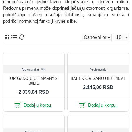
omogućavajući jednostavno uključivanje u dnevnu rutinu.
Redovna primena može doprineti jačanju otpornosti organizma,
poboljšanju opšteg osećaja vitalnosti, smanjenju stresa i
podršci normalnoj funkciji krvne slike.
Aleksandar MN
Probotanic
ORIGANO ULJE MARNYS
BALTIK ORIGANO ULJE 10ML
30ML
2.145,00 RSD
2.339,04 RSD
Dodaj u korpu
Dodaj u korpu