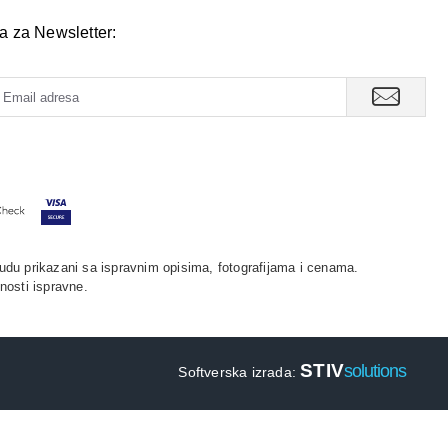
va za Newsletter:
udu prikazani sa ispravnim opisima, fotografijama i cenama.
nosti ispravne.
STIV
solutions
Softverska izrada: