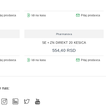
taj prodavca
Idi na kasu
Pitaj prodavca
Pharmanova
SE + ZN DIREKT 20 KESICA
554,40 RSD
taj prodavca
Idi na kasu
Pitaj prodavca
e nas: