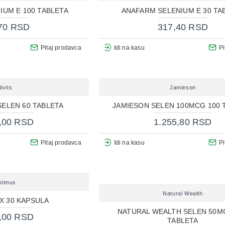
IUM E 100 TABLETA
ANAFARM SELENIUM E 30 TA
70 RSD
317,40 RSD
Pitaj prodavca
Idi na kasu
Pi
ivits
Jamieson
 SELEN 60 TABLETA
JAMIESON SELEN 100MCG 100 
,00 RSD
1.255,80 RSD
Pitaj prodavca
Idi na kasu
Pi
timus
Natural Wealth
X 30 KAPSULA
NATURAL WEALTH SELEN 50M
,00 RSD
TABLETA