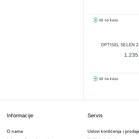
Idi na kasu
OPTISEL SELEN 
1.235
Idi na kasu
Informacije
Servis
O nama
Uslovi korišćenja i prodaj