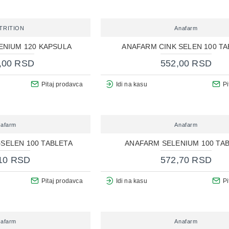
TRITION
Anafarm
ENIUM 120 KAPSULA
ANAFARM CINK SELEN 100 TA
,00 RSD
552,00 RSD
Pitaj prodavca
Idi na kasu
Pi
afarm
Anafarm
SELEN 100 TABLETA
ANAFARM SELENIUM 100 TA
10 RSD
572,70 RSD
Pitaj prodavca
Idi na kasu
Pi
afarm
Anafarm