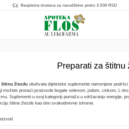
Besplatna dostava za narudžbine preko 3.000 RSD
Preparati za štitnu
 štitnu žlezdu
obuhvata dijetetske suplemente namenjene podršci n
iji možete pronaći proizvode bogate
selenom, jodom, cinkom, L-tir
izmu. Suplementi u ovoj kategoriji pomažu u održavanju energije, 
kciju štitne žlezde kao deo svakodnevne ishrane.
roizvod