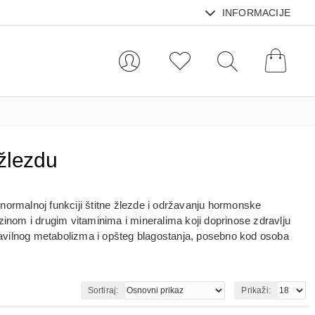
INFORMACIJE
 žlezdu
ormalnoj funkciji štitne žlezde i održavanju hormonske
ozinom
i drugim vitaminima i mineralima koji doprinose zdravlju
pravilnog metabolizma i opšteg blagostanja, posebno kod osoba
Sortiraj:
Prikaži: