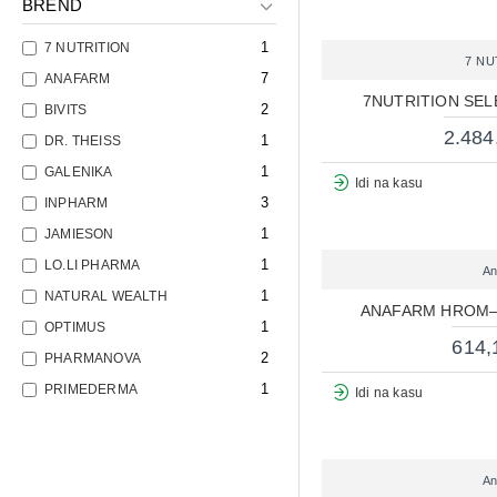
BREND
1
7 NUTRITION
7 NU
7
ANAFARM
7NUTRITION SEL
2
BIVITS
2.484
1
DR. THEISS
1
GALENIKA
Idi na kasu
3
INPHARM
1
JAMIESON
1
LO.LI PHARMA
An
1
NATURAL WEALTH
ANAFARM HROM–
1
OPTIMUS
614,
2
PHARMANOVA
1
PRIMEDERMA
Idi na kasu
1
SALVUS
2
STRONG NATURE
1
An
TERRANOVA