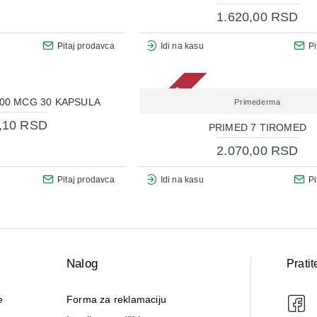
1.620,00 RSD
Pitaj prodavca
Idi na kasu
Pi
2-3 DANA
200 MCG 30 KAPSULA
Primederma
,10 RSD
PRIMED 7 TIROMED
2.070,00 RSD
Pitaj prodavca
Idi na kasu
Pi
Nalog
Pratit
e
Forma za reklamaciju