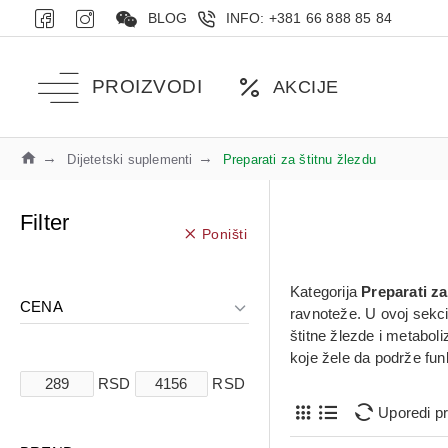
BLOG
INFO: +381 66 888 85 84
PROIZVODI
AKCIJE
Dijetetski suplementi
Preparati za štitnu žlezdu
Filter
Poništi
Kategorija
Preparati za
CENA
ravnoteže. U ovoj sekc
štitne žlezde i metabol
koje žele da podrže fun
RSD
RSD
Uporedi p