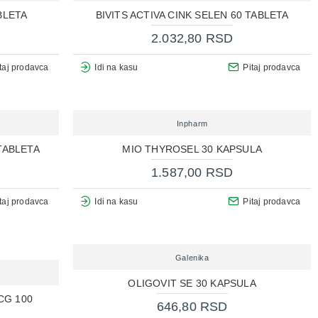
BLETA
BIVITS ACTIVA CINK SELEN 60 TABLETA
2.032,80 RSD
taj prodavca
Idi na kasu
Pitaj prodavca
Inpharm
TABLETA
MIO THYROSEL 30 KAPSULA
1.587,00 RSD
taj prodavca
Idi na kasu
Pitaj prodavca
Galenika
OLIGOVIT SE 30 KAPSULA
CG 100
646,80 RSD