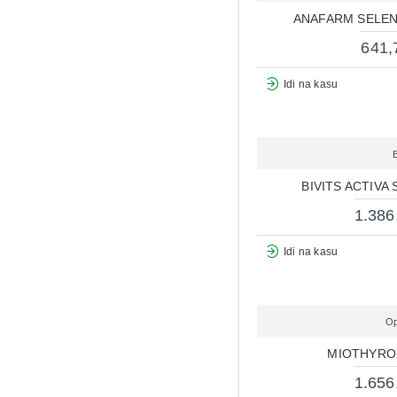
3
VEMAX PHARMA
ANAFARM SELEN
1
VIDAPHARM
641,
Idi na kasu
B
BIVITS ACTIVA
1.386
Idi na kasu
Op
MIOTHYRO
1.656