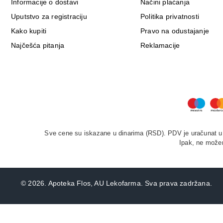
Informacije o dostavi
Načini plaćanja
Uputstvo za registraciju
Politika privatnosti
Kako kupiti
Pravo na odustajanje
Najčešća pitanja
Reklamacije
Sve cene su iskazane u dinarima (RSD). PDV je uračunat u c
Ipak, ne možem
©
2026. Apoteka Flos, AU Lekofarma. Sva prava zadržana.