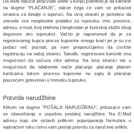
Da biste naručili proizvode unete u korpu potrebno je da kliknete
na dugme "PLAĆANJE", nakon čega će vam se prikazati
stranica za detalje o isporuci. Na ovoj stranici je potrebno da
unesete sve neophodne podatke za isporuku: ime, prezime,
adresu, e-mail, broj telefona (neophodan je kurirskoj službi zbog
dogovora oko isporuke). Važno je napomenuti da je za
registrovanog kupca proces kupovine mnogo kraći jer je su svi
podaci već poznati, pa vam preporučujemo da izvršite
registraciju na našoj stranici. Takođe, registrovani korisnik ima
mogućnost da sačuva više adresa. Na istoj stranici ste u
mogućnosti da odaberete način plaćanja: plaćanje platnim
karticama tokom procesa kupovine na sajtu ili plaćanje
pouzećem gotovinski u trenutku isporuke.
Potvrda narudžbine
Klikom na dugme "POŠALJI NARUDŽBINU", prikazaće vam
se obaveštenje o uspešno poslatoj narudžbini. Na E-Mail
adresu koju ste ostavili prilikom popunjavanja formulara u
najkraćem roku ćemo vam poslati potvrdu za naručene artikle.