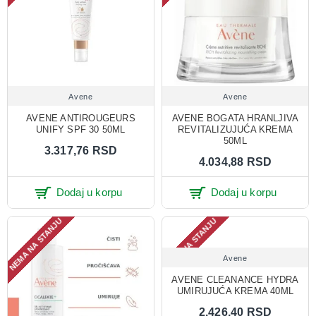
Avene
Avene
AVENE ANTIROUGEURS
AVENE BOGATA HRANLJIVA
UNIFY SPF 30 50ML
REVITALIZUJUĆA KREMA
50ML
3.317,76 RSD
4.034,88 RSD
Dodaj u korpu
Dodaj u korpu
NEMA NA STANJU
NEMA NA STANJU
Avene
AVENE CLEANANCE HYDRA
UMIRUJUĆA KREMA 40ML
2.426,40 RSD