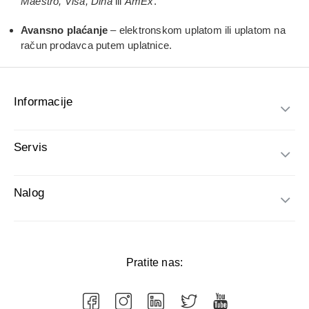
Maestro, Visa, Dina
ili
AmEx
.
Avansno plaćanje
– elektronskom uplatom ili uplatom na
račun prodavca putem uplatnice.
Informacije
Servis
Nalog
Pratite nas: