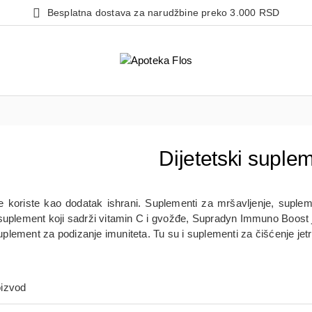
Besplatna dostava za narudžbine preko 3.000 RSD
Dijetetski suple
se koriste kao dodatak ishrani. Suplementi za mršavljenje, suplem
ki suplement koji sadrži vitamin C i gvožđe, Supradyn Immuno Boost 
ement za podizanje imuniteta. Tu su i suplementi za čišćenje jetr
oizvod