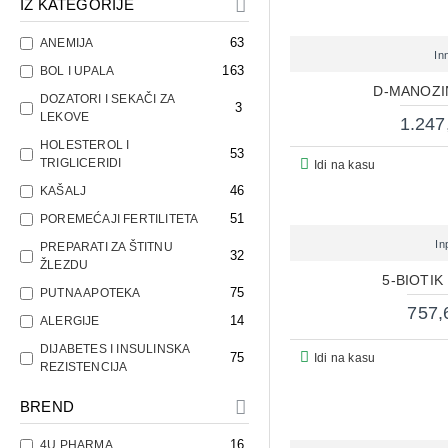
IZ KATEGORIJE
63
ANEMIJA
In
163
BOL I UPALA
D-MANOZI
DOZATORI I SEKAČI ZA
3
LEKOVE
1.247
HOLESTEROL I
53
TRIGLICERIDI
Idi na kasu
46
KAŠALJ
51
POREMEĆAJI FERTILITETA
In
PREPARATI ZA ŠTITNU
32
ŽLEZDU
5-BIOTIK
75
PUTNA APOTEKA
757,
14
ALERGIJE
DIJABETES I INSULINSKA
75
Idi na kasu
REZISTENCIJA
497
IMUNITET
BREND
30
JETRA
16
4U PHARMA