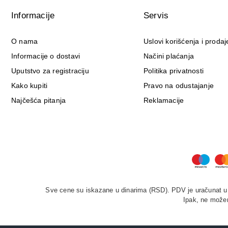
2
CEUMED PHARMA
Informacije
Servis
3
CH ALPHA
1
O nama
Uslovi korišćenja i prodaj
COLNATUR
2
CONSECO PHARM
Informacije o dostavi
Načini plaćanja
1
DAHLIA
Uputstvo za registraciju
Politika privatnosti
2
DARUS FARMA
Kako kupiti
Pravo na odustajanje
26
DEVERRA
Najčešća pitanja
Reklamacije
30
DIETPHARM
4
DIV LEK
1
DMG ITALIA
1
DONA NATURA
9
DONVAS
11
DOPPEL HERZ
Sve cene su iskazane u dinarima (RSD). PDV je uračunat u c
1
DR. CLAUS PHARMA
Ipak, ne možem
2
DR. LUKIĆ
56
DR. THEISS