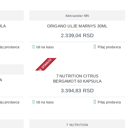
Aleksandar MN
ULA
ORIGANO ULJE MARNYS 30ML
2.339,04 RSD
taj prodavca
Idi na kasu
Pitaj prodavca
NEMA NA STANJU
7 NUTRITION CITRUS
A
BERGAMOT 60 KAPSULA
3.394,83 RSD
taj prodavca
Idi na kasu
Pitaj prodavca
7 NUTRITION