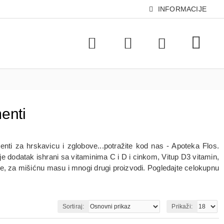
INFORMACIJE
menti
enti za hrskavicu i zglobove...potražite kod nas - Apoteka Flos.
je dodatak ishrani sa vitaminima C i D i cinkom, Vitup D3 vitamin,
e, za mišićnu masu i mnogi drugi proizvodi. Pogledajte celokupnu
Sortiraj:
Prikaži: