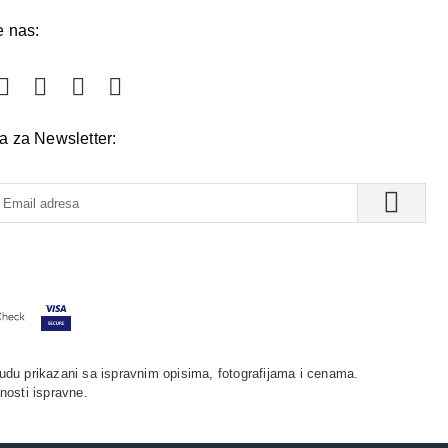
e nas:
va za Newsletter:
udu prikazani sa ispravnim opisima, fotografijama i cenama.
nosti ispravne.