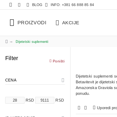
BLOG
INFO: +381 66 888 85 84
PROIZVODI
AKCIJE
Dijetetski suplementi
Filter
Poništi
Dijetetski suplementi 
CENA
Betavitevit je dijetets
Amazonska Graviola supl
ponudu.
RSD
RSD
Uporedi pr