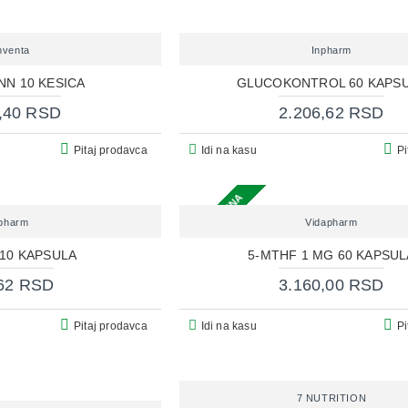
nventa
Inpharm
NN 10 KESICA
GLUCOKONTROL 60 KAPS
,40 RSD
2.206,62 RSD
Pitaj prodavca
Idi na kasu
Pi
ONLINE CENA
pharm
Vidapharm
 10 KAPSULA
5-MTHF 1 MG 60 KAPSUL
62 RSD
3.160,00 RSD
Pitaj prodavca
Idi na kasu
Pi
7 NUTRITION