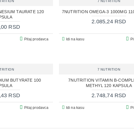
TRITION
7 NUTRITION
NESIUM TAURATE 120
7NUTRITION OMEGA-3 1000MG 11
PSULA
2.085,24 RSD
,00 RSD
Pitaj prodavca
Idi na kasu
Pi
TRITION
7 NUTRITION
DIUM BUTYRATE 100
7NUTRITION VITAMIN B-COMPL
PSULA
METHYL 120 KAPSULA
,43 RSD
2.748,74 RSD
Pitaj prodavca
Idi na kasu
Pi