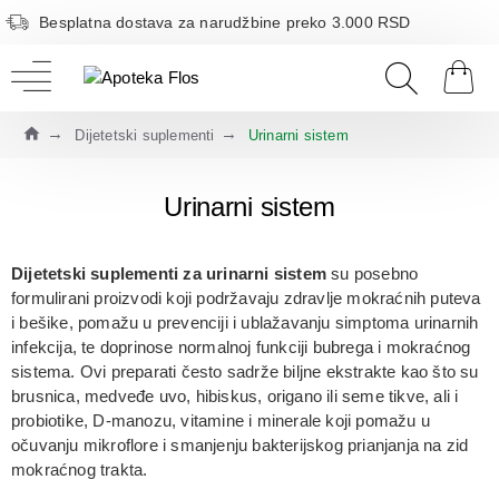
Besplatna dostava za narudžbine preko 3.000 RSD
Dijetetski suplementi
Urinarni sistem
Urinarni sistem
Dijetetski suplementi za urinarni sistem
su posebno
formulirani proizvodi koji podržavaju
zdravlje mokraćnih puteva
i bešike
, pomažu u
prevenciji i ublažavanju simptoma urinarnih
infekcija
, te doprinose
normalnoj funkciji bubrega i mokraćnog
sistema
. Ovi preparati često sadrže
biljne ekstrakte
kao što su
brusnica, medveđe uvo, hibiskus, origano ili seme tikve, ali i
probiotike, D‑manozu, vitamine i minerale
koji pomažu u
očuvanju mikroflore i smanjenju bakterijskog prianjanja na zid
mokraćnog trakta.