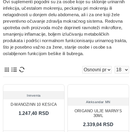
Ovi suplementi
pogodni su za osobe koje su
sklonije urinarnih
infekcija, učestalom mokrenju, peckanju pri mokrenju ili
nelagodnosti u donjem delu abdomena
, ali i za one koji žele
preventivno očuvanje zdravlja mokraćnog sistema
. Redovna
upotreba ovih proizvoda može doprineti
ravnoteži mikroflore,
smanjenju inflamacije, boljem izlučivanju metaboličkih
produkata
i podršci normalnom funkcionisanju urinarnog trakta,
što je posebno važno za
žene, starije osobe i osobe sa
oslabljenom funkcijom bešike ili bubrega
.
Innventa
Aleksandar MN
D-MANOZINN 10 KESICA
ORIGANO ULJE MARNYS
1.247,40 RSD
30ML
2.339,04 RSD