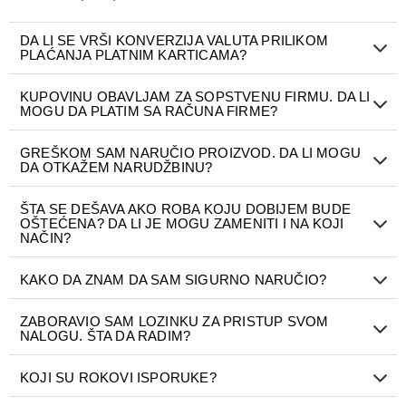
DA LI SE VRŠI KONVERZIJA VALUTA PRILIKOM
PLAĆANJA PLATNIM KARTICAMA?
KUPOVINU OBAVLJAM ZA SOPSTVENU FIRMU. DA LI
MOGU DA PLATIM SA RAČUNA FIRME?
GREŠKOM SAM NARUČIO PROIZVOD. DA LI MOGU
DA OTKAŽEM NARUDŽBINU?
ŠTA SE DEŠAVA AKO ROBA KOJU DOBIJEM BUDE
OŠTEĆENA? DA LI JE MOGU ZAMENITI I NA KOJI
NAČIN?
KAKO DA ZNAM DA SAM SIGURNO NARUČIO?
ZABORAVIO SAM LOZINKU ZA PRISTUP SVOM
NALOGU. ŠTA DA RADIM?
KOJI SU ROKOVI ISPORUKE?