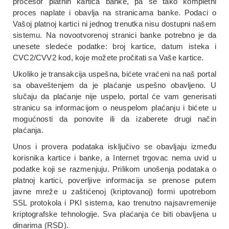
procesor platnih kartica banke, pa se tako kompletni
proces naplate i obavlja na stranicama banke. Podaci o
Vašoj platnoj kartici ni jednog trenutka nisu dostupni našem
sistemu. Na novootvorenoj stranici banke potrebno je da
unesete sledeće podatke: broj kartice, datum isteka i
CVC2/CVV2 kod, koje možete pročitati sa Vaše kartice.
Ukoliko je transakcija uspešna, bićete vraćeni na naš portal
sa obaveštenjem da je plaćanje uspešno obavljeno. U
slučaju da plaćanje nije uspelo, portal će vam generisati
stranicu sa informacijom o neuspelom plaćanju i bićete u
mogućnosti da ponovite ili da izaberete drugi način
plaćanja.
Unos i provera podataka isključivo se obavljaju između
korisnika kartice i banke, a Internet trgovac nema uvid u
podatke koji se razmenjuju. Prilikom unošenja podataka o
platnoj kartici, poverljive informacija se prenose putem
javne mreže u zaštićenoj (kriptovanoj) formi upotrebom
SSL protokola i PKI sistema, kao trenutno najsavremenije
kriptografske tehnologije. Sva plaćanja će biti obavljena u
dinarima (RSD).