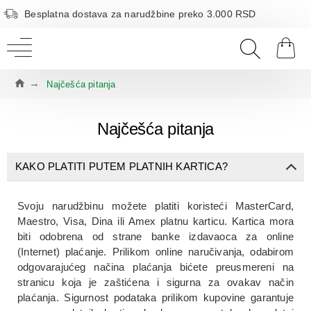
Besplatna dostava za narudžbine preko 3.000 RSD
Najčešća pitanja
Najčešća pitanja
KAKO PLATITI PUTEM PLATNIH KARTICA?
Svoju narudžbinu možete platiti koristeći MasterCard,
Maestro, Visa, Dina ili Amex platnu karticu. Kartica mora
biti odobrena od strane banke izdavaoca za online
(Internet) plaćanje. Prilikom online naručivanja, odabirom
odgovarajućeg načina plaćanja bićete preusmereni na
stranicu koja je zaštićena i sigurna za ovakav način
plaćanja. Sigurnost podataka prilikom kupovine garantuje