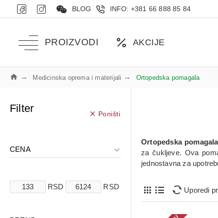
BLOG
INFO: +381 66 888 85 84
PROIZVODI
AKCIJE
Medicinska oprema i materijali
Ortopedska pomagala
Filter
Poništi
Ortopedska pomagal
CENA
za čukljeve. Ova poma
jednostavna za upotrebu 
RSD
RSD
Uporedi p