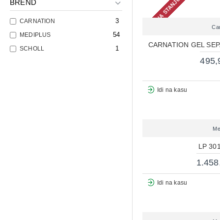
NEMA NA STANJU
BREND
3
CARNATION
Ca
54
MEDIPLUS
CARNATION GEL SEP
1
SCHOLL
495,
Idi na kasu
Me
LP 30
1.458
Idi na kasu