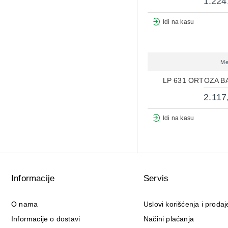
1.224
Idi na kasu
Me
LP 631 ORTOZA 
2.117
Idi na kasu
Informacije
Servis
O nama
Uslovi korišćenja i prodaj
Informacije o dostavi
Načini plaćanja