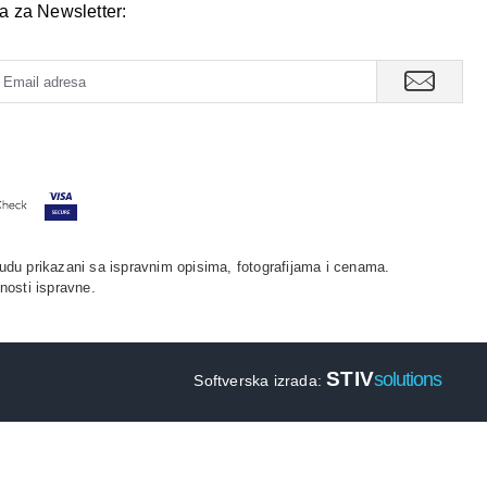
va za Newsletter:
udu prikazani sa ispravnim opisima, fotografijama i cenama.
nosti ispravne.
STIV
solutions
Softverska izrada: