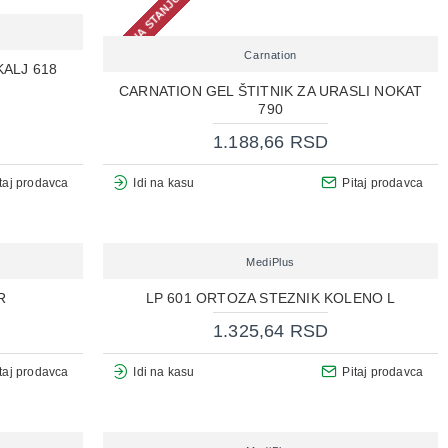
NEMA NA STANJU
Carnation
KALJ 618
CARNATION GEL ŠTITNIK ZA URASLI NOKAT
790
1.188,66 RSD
taj prodavca
Idi na kasu
Pitaj prodavca
MediPlus
R
LP 601 ORTOZA STEZNIK KOLENO L
1.325,64 RSD
taj prodavca
Idi na kasu
Pitaj prodavca