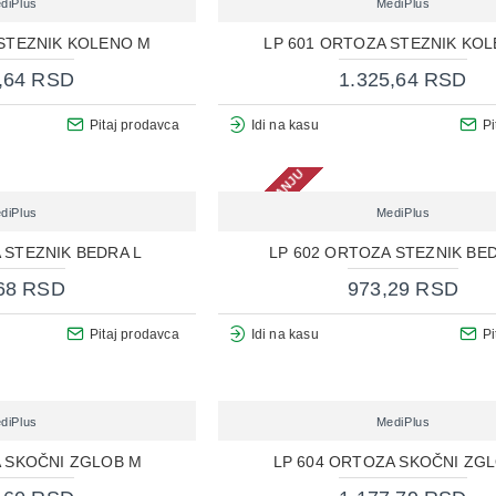
diPlus
MediPlus
 STEZNIK KOLENO M
LP 601 ORTOZA STEZNIK KOL
,64 RSD
1.325,64 RSD
Pitaj prodavca
Idi na kasu
Pi
NEMA NA STANJU
diPlus
MediPlus
 STEZNIK BEDRA L
LP 602 ORTOZA STEZNIK BE
68 RSD
973,29 RSD
Pitaj prodavca
Idi na kasu
Pi
diPlus
MediPlus
A SKOČNI ZGLOB M
LP 604 ORTOZA SKOČNI ZGL