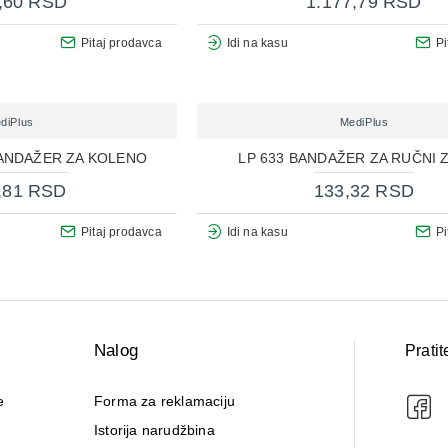
,60 RSD
1.177,79 RSD
Pitaj prodavca
Idi na kasu
Pi
diPlus
MediPlus
BANDAŽER ZA KOLENO
LP 633 BANDAŽER ZA RUČNI 
,81 RSD
133,32 RSD
Pitaj prodavca
Idi na kasu
Pi
Nalog
Pratit
e
Forma za reklamaciju
Istorija narudžbina