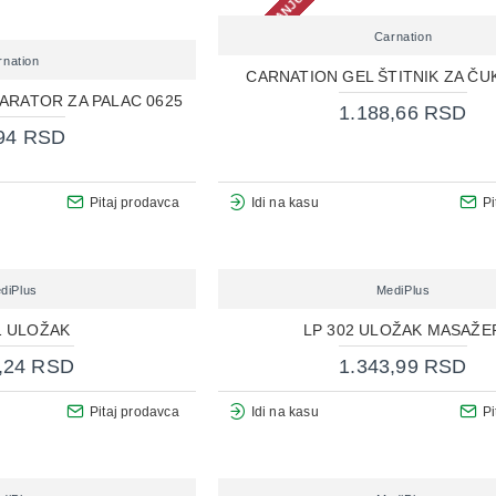
NEMA NA STANJU
Carnation
rnation
CARNATION GEL ŠTITNIK ZA ČU
ARATOR ZA PALAC 0625
1.188,66 RSD
94 RSD
Pitaj prodavca
Idi na kasu
Pi
diPlus
MediPlus
1 ULOŽAK
LP 302 ULOŽAK MASAŽE
,24 RSD
1.343,99 RSD
Pitaj prodavca
Idi na kasu
Pi