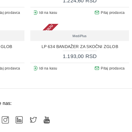
1.224,60 RSD
taj prodavca
Idi na kasu
Pitaj prodavca
NEMA NA STANJU
MediPlus
ZGLOB
LP 634 BANDAŽER ZA SKOČNI ZGLOB
1.193,00 RSD
taj prodavca
Idi na kasu
Pitaj prodavca
e nas: