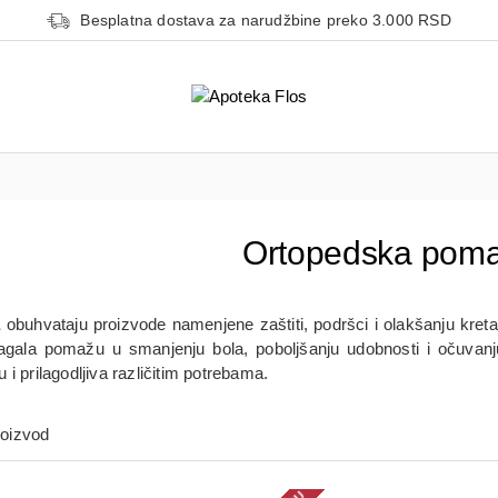
Besplatna dostava za narudžbine preko 3.000 RSD
Ortopedska pom
a
obuhvataju proizvode namenjene zaštiti, podršci i olakšanju kretan
gala pomažu u smanjenju bola, poboljšanju udobnosti i očuvanju 
i prilagodljiva različitim potrebama.
roizvod