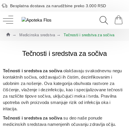
Besplatna dostava za narudžbine preko 3.000 RSD
Medicinska sredstva
Tečnosti i sredstva za sočiva
Tečnosti i sredstva za sočiva
Tečnosti i sredstva za sočiva
olakšavaju svakodnevnu negu
kontaktnih sočiva, održavajući ih čistim, dezinfikovanim i
udobnim za nošenje. Ova kategorija obuhvata rastvore za
čišćenje, vlaženje i dezinfekciju, kao i specijalizovane tečnosti
za različite tipove sočiva, uključujući meka i tvrda. Pravilna
upotreba ovih proizvoda smanjuje rizik od infekcija oka i
iritacija.
Tečnosti i sredstva za sočiva
su deo naše ponude
medicinskih sredstava namenjenih očuvanju zdravlja očiju.