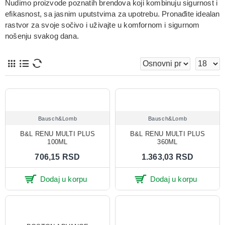
Nudimo proizvode poznatih brendova koji kombinuju sigurnost i
efikasnost, sa jasnim uputstvima za upotrebu. Pronađite idealan
rastvor za svoje sočivo i uživajte u komfornom i sigurnom
nošenju svakog dana.
Bausch&Lomb
Bausch&Lomb
B&L RENU MULTI PLUS
B&L RENU MULTI PLUS
100ML
360ML
706,15 RSD
1.363,03 RSD
Dodaj u korpu
Dodaj u korpu