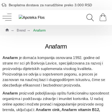
Besplatna dostava za narudžbine preko 3.000 RSD
Brend
Anafarm
Anafarm
Anafarm
je domaća kompanija osnovana 1992. godine od
strane mr sci ph Borivoja Lavice, specijalizovana za razvoj i
proizvodnju
dijetetskih suplemenata visokog kvaliteta
.
Proizvodnja se odvija u sopstvenom pogonu, a proces je
zasnovan na naučnoj bazi i dugogodišnjem iskustvu, čime se
obezbeđuje efikasnost i bezbednost proizvoda.
Anafarm
proizvodi poboljšavaju opštu funkcionalnu sposobnost
organizma i podržavaju zdravlje i imunitet korisnika. U našoj
online apoteci možete pronaći najpopularnije proizvode ovog
brenda, uključujući:
Anafarm cink, Anafarm vitamin B12,