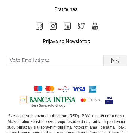
Pratite nas:
Prijava za Newsletter:
Sve cene su iskazane u dinarima (RSD). PDV je uračunat u cenu.
Maksimalno koristimo sve svoje resurse da svi artikli u prodavnici
budu prikazani sa ispravnim opisima, fotografijama i cenama. Ipak,
ne možemo garantovati da su sve navedene informacije i fotografije