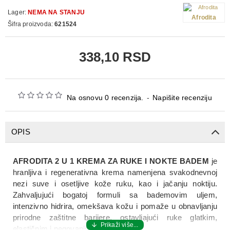
Lager:
NEMA NA STANJU
Afrodita
Šifra proizvoda:
621524
338,10 RSD
Na osnovu 0 recenzija.
-
Napišite recenziju
OPIS
AFRODITA 2 U 1 KREMA ZA RUKE I NOKTE BADEM
je
hranljiva i regenerativna krema namenjena svakodnevnoj
nezi suve i osetljive kože ruku, kao i jačanju noktiju.
Zahvaljujući bogatoj formuli sa bademovim uljem,
intenzivno hidrira, omekšava kožu i pomaže u obnavljanju
prirodne zaštitne barijere, ostavljajući ruke glatkim,
elastičnim i negovanim.