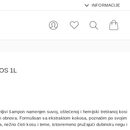
INFORMACIJE
OS 1L
nljivi šampon namenjen suvoj, oštećenoj i hemijski tretiranoj kosi
ja i obnova. Formulisan sa ekstraktom kokosa, poznatim po svojim
, nežno čisti kosu i teme, istovremeno pružajući dubinsku negu i