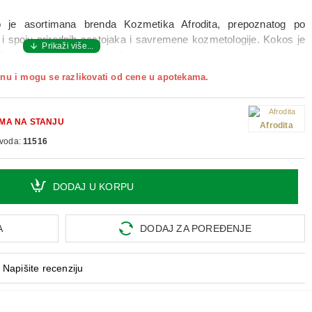
 je asortimana brenda
Kozmetika Afrodita
, prepoznatog po
 i spoju prirodnih sastojaka i savremene kozmetologije. Kokos je
 u očuvanju vlage u vlasima, smanjenju lomljenja i vraćanju
lastičnijom i lakšom za raščešljavanje.
nu i mogu se razlikovati od cene u apotekama.
u količinu šampona na mokru kosu, nežno umasirati u teme i duž
aviti da deluje 2–3 minuta, zatim temeljno isprati. Po potrebi
tate preporučuje se redovna upotreba, uz odgovarajući balzam ili
MA NA STANJU
Afrodita
zvoda:
11516
DODAJ U KORPU
A
DODAJ ZA POREĐENJE
Napišite recenziju