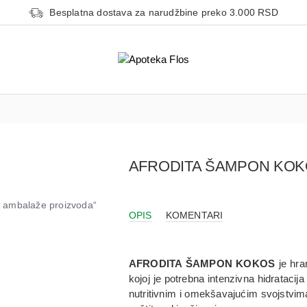
Besplatna dostava za narudžbine preko 3.000 RSD
AFRODITA ŠAMPON KOK
od ambalaže proizvoda“
OPIS
KOMENTARI
AFRODITA ŠAMPON KOKOS
je hra
kojoj je potrebna intenzivna hidrataci
nutritivnim i omekšavajućim svojstvima