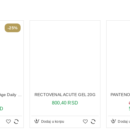
-25%
Vichy Capital Soleil UV-Age Daily tonirani vodeni fluid SPF 50+ 40 ml
RECTOVENAL ACUTE GEL 20G
PANTENOL
800,40 RSD
SD
Dodaj u korpu
Dodaj 