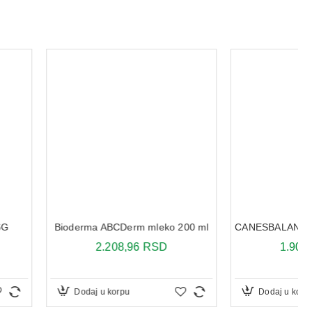
ABCDerm mleko 200 ml
CANESBALANCE VAGINALNI GEL 7×5ML
.208,96 RSD
1.902,12 RSD
u korpu
Dodaj u korpu