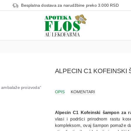
Besplatna dostava za narudžbine preko 3.000 RSD
ALPECIN C1 KOFEINSKI
od ambalaže proizvoda“
OPIS
KOMENTARI
Alpecin C1 Kofeinski šampon za r
vlasi i podršci prirodnom rastu kos
kompleksom, ovaj šampon pomaže da ak