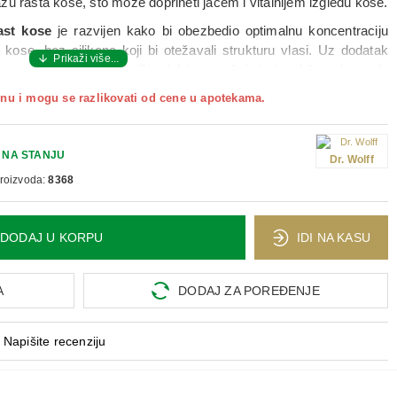
 fazu rasta kose, što može doprineti jačem i vitalnijem izgledu kose.
ast kose
je razvijen kako bi obezbedio optimalnu koncentraciju
ose, bez silikona koji bi otežavali strukturu vlasi. Uz dodatak
a za negu temena i vlasišta deluje osnažujuće i podržava kosu da
vne stresore.
nu i mogu se razlikovati od cene u apotekama.
 među muškarcima koji žele svakodnevnu negu usmerenu na
i ženama koje se suočavaju sa slabljenjem vlasi ili gubitkom
NA STANJU
Dr. Wolff
proizvoda:
8368
e toplom vodom, zatim nanesite odgovarajuću količinu šampona i
atu penu. Ostavljajte šampon na vlasištu
najmanje 2 minute
pre
no vremena da prodre do korena i deluje. Temeljno isperite i po
DODAJ U KORPU
IDI NA KASU
 koristi se svakodnevno.
A
DODAJ ZA POREĐENJE
Napišite recenziju