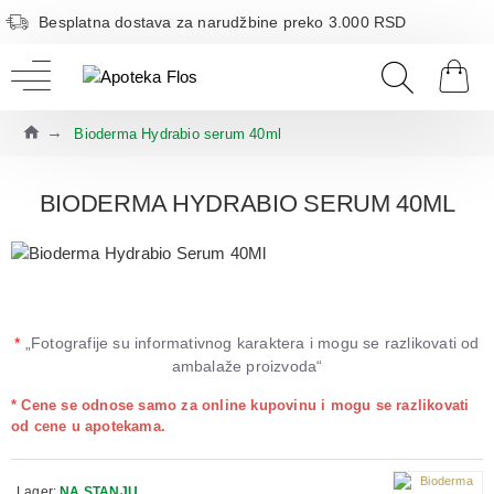
Besplatna dostava za narudžbine preko 3.000 RSD
Bioderma Hydrabio serum 40ml
BIODERMA HYDRABIO SERUM 40ML
*
„Fotografije su informativnog karaktera i mogu se razlikovati od
ambalaže proizvoda“
* Cene se odnose samo za online kupovinu i mogu se razlikovati
od cene u apotekama.
Lager:
NA STANJU