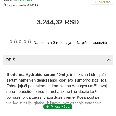
Bioderma
Šifra proizvoda:
616117
3.244,32 RSD
Na osnovu 0 recenzija.
-
Napišite recenziju
OPIS
Bioderma Hydrabio serum 40ml
je intenzivno hidrirajući
serum namenjen dehidriranoj, osetljivoj i umornoj koži lica.
Zahvaljujući patentiranom kompleksu Aquagenium™, ovaj
serum podstiče prirodne mehanizme hidratacije kože i
pomaže joj da zadrži vlagu duže vreme. Koža postaje
vidljivo svežija, glatka i blistava, bez osećaja zatezanja.
Bioderma Hydrabio serum 40ml
ima laganu, nemasnu