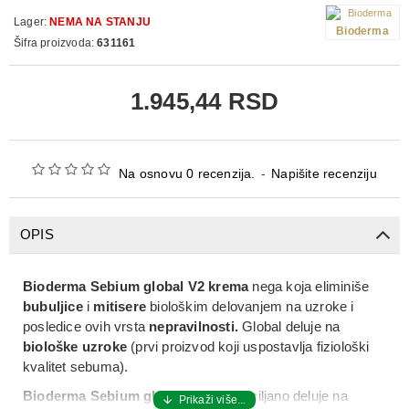
Lager:
NEMA NA STANJU
Bioderma
Šifra proizvoda:
631161
1.945,44 RSD
Na osnovu 0 recenzija.
-
Napišite recenziju
OPIS
Bioderma Sebium global V2 krema
nega koja eliminiše
bubuljice
i
mitisere
biološkim delovanjem na uzroke i
posledice ovih vrsta
nepravilnosti.
Global deluje na
biološke uzroke
(prvi proizvod koji uspostavlja fiziološki
kvalitet sebuma).
Bioderma Sebium global v2 krema
ciljano deluje na