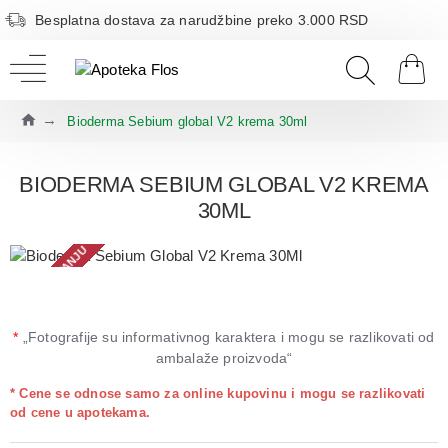
Besplatna dostava za narudžbine preko 3.000 RSD
Bioderma Sebium global V2 krema 30ml
BIODERMA SEBIUM GLOBAL V2 KREMA
30ML
NEMA NA STANJU
*
„Fotografije su informativnog karaktera i mogu se razlikovati od
ambalaže proizvoda“
* Cene se odnose samo za online kupovinu i mogu se razlikovati
od cene u apotekama.