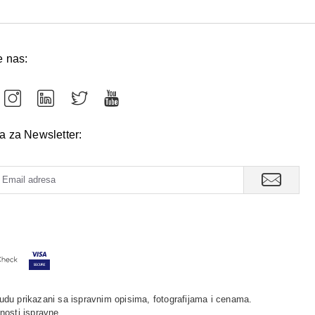
e nas:
va za Newsletter:
udu prikazani sa ispravnim opisima, fotografijama i cenama.
nosti ispravne.