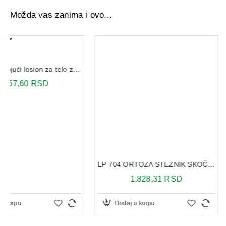
Možda vas zanima i ovo...
LP 704 ORTOZA STEZNIK SKOČNOG ZGLOBA L
1.828,31 RSD
2.301,02 R
Dodaj u korpu
Dodaj u korpu