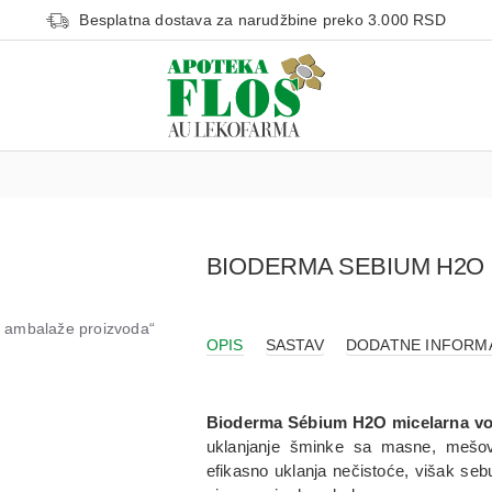
Besplatna dostava za narudžbine preko 3.000 RSD
BIODERMA SEBIUM H2O
od ambalaže proizvoda“
OPIS
SASTAV
DODATNE INFORM
Bioderma Sébium H2O micelarna v
uklanjanje šminke sa masne, mešovit
efikasno uklanja nečistoće, višak seb