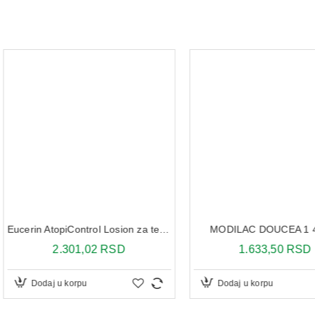
MODILAC DOUCEA 1 400 G
URI
Eucerin AtopiControl Losion za telo 250 ml
1.633,50 RSD
1
SD
Dodaj u korpu
Dodaj 