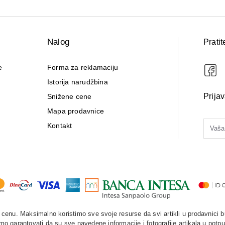
Nalog
Pratit
e
Forma za reklamaciju
Istorija narudžbina
Prija
Snižene cene
Mapa prodavnice
Kontakt
enu. Maksimalno koristimo sve svoje resurse da svi artikli u prodavnici b
o garantovati da su sve navedene informacije i fotografije artikala u potpu