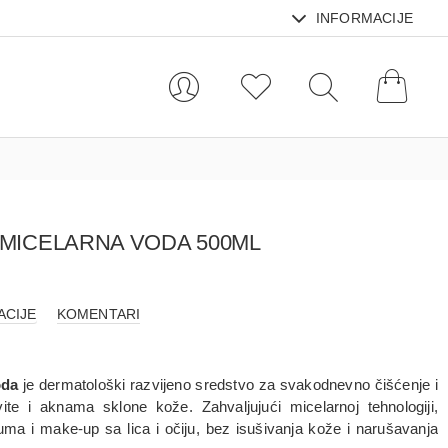
INFORMACIJE
 MICELARNA VODA 500ML
ACIJE
KOMENTARI
oda
je dermatološki razvijeno sredstvo za svakodnevno čišćenje i
e i aknama sklone kože. Zahvaljujući micelarnoj tehnologiji,
uma i make-up sa lica i očiju, bez isušivanja kože i narušavanja