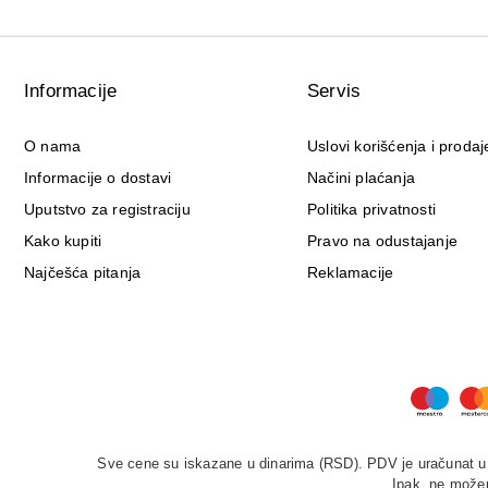
Informacije
Servis
O nama
Uslovi korišćenja i prodaj
Informacije o dostavi
Načini plaćanja
Uputstvo za registraciju
Politika privatnosti
Kako kupiti
Pravo na odustajanje
Najčešća pitanja
Reklamacije
Sve cene su iskazane u dinarima (RSD). PDV je uračunat u c
Ipak, ne možem