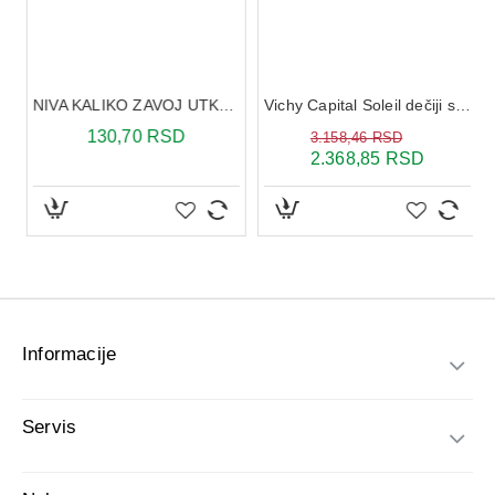
Pakovanje:
30 ml
ML
NIVA KALIKO ZAVOJ UTKANI 12X5
Vichy Capital Soleil dečiji sprej protiv prilepljivanja peska za kožu SPF 50+
130,70 RSD
3.158,46 RSD
2.368,85 RSD
Informacije
Servis