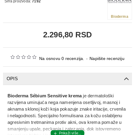
Šifra proizvoda:
7192
Bioderma
2.296,80 RSD
Na osnovu 0 recenzija.
-
Napišite recenziju
OPIS
Bioderma Sébium Sensitive krema
je dermatološki
razvijena umirujuća nega namenjena osetljivoj, masnoj i
aknama sklonoj koži koja pokazuje znake iritacije, crvenila
i nelagodnosti. Specijalno formulisana za kožu oslabljenu
agresivnim tretmanima protiv akni, ova krema pomaže u
smanjenju upale, peckanja i zatezanja, dok istovremeno