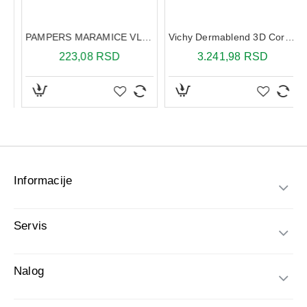
I 10 ML
PAMPERS MARAMICE VLAZNE SENSITIVE 52X
Vichy Dermablend 3D Correction SPF25 20 30 ml
223,08 RSD
3.241,98 RSD
Informacije
Servis
Nalog