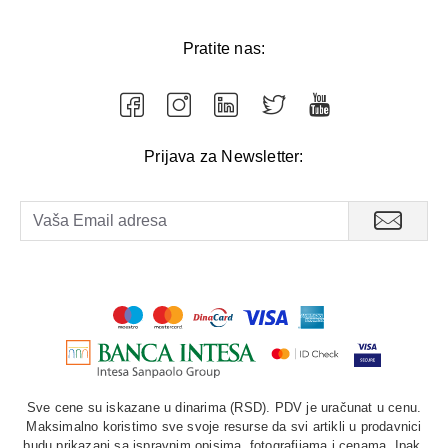
Pratite nas:
Prijava za Newsletter:
Sve cene su iskazane u dinarima (RSD). PDV je uračunat u cenu.
Maksimalno koristimo sve svoje resurse da svi artikli u prodavnici
budu prikazani sa ispravnim opisima, fotografijama i cenama. Ipak,