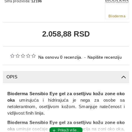
Šifra proizvoda:
12196
Bioderma
2.058,88 RSD
Na osnovu 0 recenzija.
-
Napišite recenziju
OPIS
Bioderma Sensibio Eye gel za osetljivu kožu zone oko
oka
umirujuća i hidrirajuća je nega za osobe sa
netolerantnom, osetljivom kožom. Smanjuje natečenost i
vidljivost finih linija.
Bioderma Sensibio Eye gel
za osetljivu kožu zone oko
oka
umiruje osećaje neprijatnosti i iritacija na zoni oko oka,