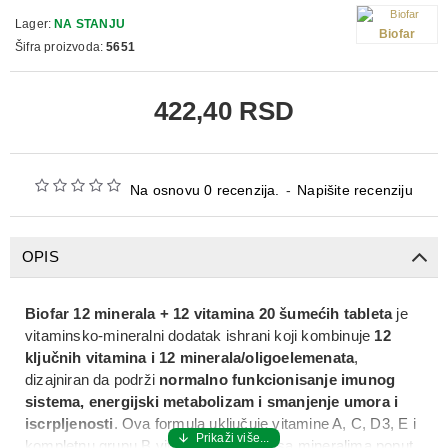
Lager:
NA STANJU
Biofar
Šifra proizvoda:
5651
422,40 RSD
Na osnovu 0 recenzija.
-
Napišite recenziju
OPIS
Biofar 12 minerala + 12 vitamina 20 šumećih tableta
je
vitaminsko‑mineralni dodatak ishrani koji kombinuje
12
ključnih vitamina i 12 minerala/oligoelemenata
,
dizajniran da podrži
normalno funkcionisanje imunog
sistema, energijski metabolizam i smanjenje umora i
iscrpljenosti
. Ova formula uključuje vitamine A, C, D3, E i
kompletnu grupu B vitamina, zajedno sa mineralima poput