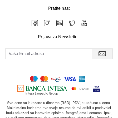
Pratite nas:
Prijava za Newsletter:
Sve cene su iskazane u dinarima (RSD). PDV je uračunat u cenu.
Maksimalno koristimo sve svoje resurse da svi artikli u prodavnici
budu prikazani sa ispravnim opisima, fotografijama i cenama. Ipak,
ne možemo garantovati da su sve navedene informacije i fotografije