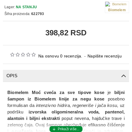
Lager:
NA STANJU
Biomelem
Šifra proizvoda:
622793
398,82 RSD
Na osnovu 0 recenzija.
-
Napišite recenziju
OPIS
Biomelem Moć cveća za sve tipove kose
je
biljni
šampon iz Biomelem linije za negu kose
posebno
formulisan da
intenzivno hidrira, regeneriše i jača kosu
, uz
podršku
izvorska oligomineralna voda, pantenol,
alantoin i biljni ekstrakti
poput nevena, hajdučke trave i
zelenog čaja. Ovaj šampon obezbeđuje
efikasno čišćenje
i osveženje kose
bez isušivanja, čineći je zdravijom,