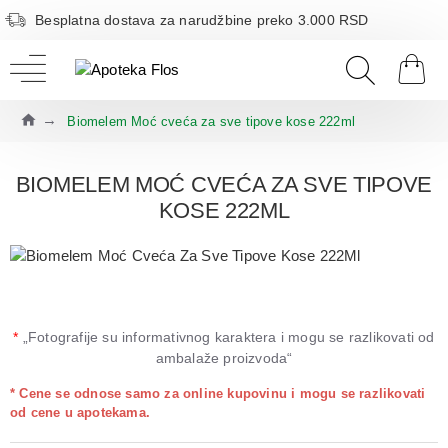
Besplatna dostava za narudžbine preko 3.000 RSD
Biomelem Moć cveća za sve tipove kose 222ml
BIOMELEM MOĆ CVEĆA ZA SVE TIPOVE
KOSE 222ML
*
„Fotografije su informativnog karaktera i mogu se razlikovati od
ambalaže proizvoda“
* Cene se odnose samo za online kupovinu i mogu se razlikovati
od cene u apotekama.