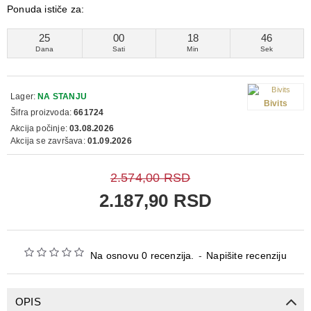
Ponuda ističe za:
25
00
18
46
Dana
Sati
Min
Sek
Lager:
NA STANJU
Bivits
Šifra proizvoda:
661724
Akcija počinje:
03.08.2026
Akcija se završava:
01.09.2026
2.574,00 RSD
2.187,90 RSD
Na osnovu 0 recenzija.
-
Napišite recenziju
OPIS