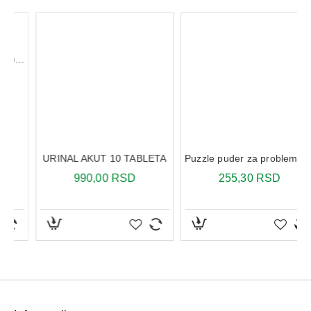
Upotreba:
Odrasli: 1 kapsula dnevno, najbolje ujutru ili uveče, uz čašu
vode.
aramice vlazne pure 63x
URINAL AKUT 10 TABLETA
Puzzle puder za problematičnu kožu 30 g
990,00 RSD
255,30 RSD