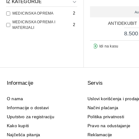
IZ KATEGORIJE
Au
2
MEDICINSKA OPREMA
MEDICINSKA OPREMA I
ANTIDEKUBIT
2
MATERIJALI
8.500
Idi na kasu
Informacije
Servis
O nama
Uslovi korišćenja i prodaj
Informacije o dostavi
Načini plaćanja
Uputstvo za registraciju
Politika privatnosti
Kako kupiti
Pravo na odustajanje
Najčešća pitanja
Reklamacije