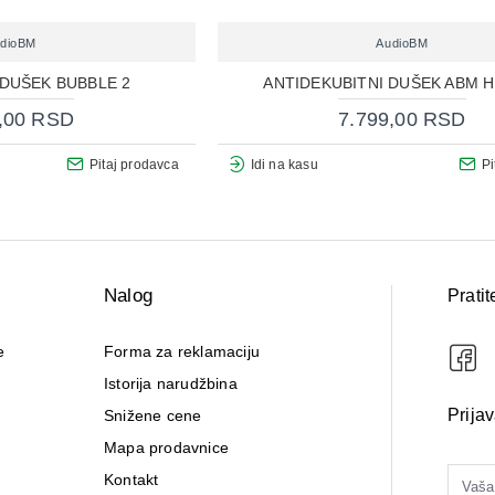
dioBM
AudioBM
 DUŠEK BUBBLE 2
ANTIDEKUBITNI DUŠEK ABM H
,00 RSD
7.799,00 RSD
Pitaj prodavca
Idi na kasu
Pi
Nalog
Pratit
e
Forma za reklamaciju
Istorija narudžbina
Prija
Snižene cene
Mapa prodavnice
Kontakt