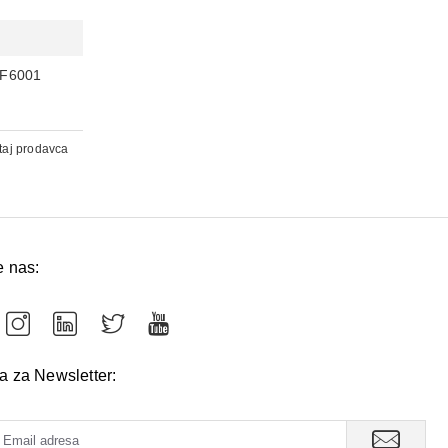
F6001
taj prodavca
e nas:
va za Newsletter: