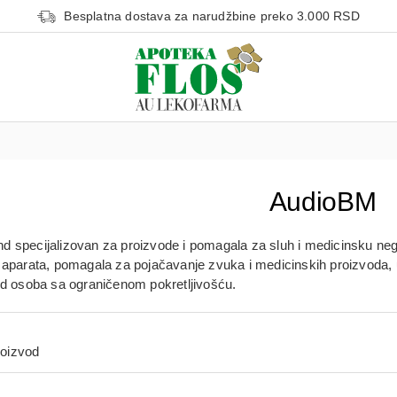
Besplatna dostava za narudžbine preko 3.000 RSD
AudioBM
end specijalizovan za
proizvode i pomagala za sluh i medicinsku ne
 aparata, pomagala za pojačavanje zvuka i medicinskih proizvoda
,
od osoba sa ograničenom pokretljivošću.
roizvod