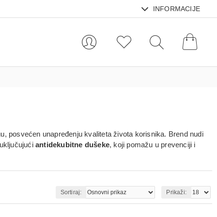
INFORMACIJE
gu
, posvećen unapređenju kvaliteta života korisnika. Brend nudi
 uključujući
antidekubitne dušeke
, koji pomažu u prevenciji i
Sortiraj:
Prikaži: