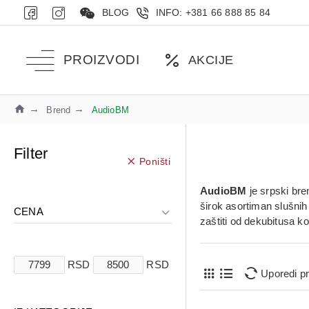
BLOG
INFO: +381 66 888 85 84
PROIZVODI
AKCIJE
Brend
AudioBM
Filter
Poništi
AudioBM
je srpski br
širok asortiman
slušnih
CENA
zaštiti od dekubitusa k
RSD
RSD
Uporedi p