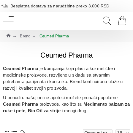
Besplatna dostava za narudžbine preko 3.000 RSD
Brend
Ceumed Pharma
Ceumed Pharma
Ceumed Pharma
je kompanija koja plasira
kozmetičke i
medicinske proizvode
, razvijene u skladu sa stvarnim
potrebama pacijenata i korisnika. Brend kontinuirano ulaže u
razvoj i kvalitet svojih proizvoda.
U ponudi u našoj online apoteci možete pronaći popularne
Ceumed Pharma
proizvode, kao što su
Medimento balzam za
ruke i pete, Bio Oil za strije
i mnogi drugi.