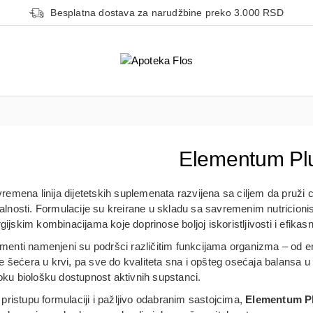
Besplatna dostava za narudžbine preko 3.000 RSD
Elementum Pl
remena linija dijetetskih suplemenata razvijena sa ciljem da pruži
italnosti. Formulacije su kreirane u skladu sa savremenim nutricio
gijskim kombinacijama koje doprinose boljoj iskoristljivosti i efikasn
enti namenjeni su podršci različitim funkcijama organizma – od ene
 šećera u krvi, pa sve do kvaliteta sna i opšteg osećaja balansa u 
soku biološku dostupnost aktivnih supstanci.
ristupu formulaciji i pažljivo odabranim sastojcima,
Elementum P