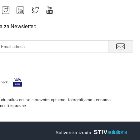
va za Newsletter:
udu prikazani sa ispravnim opisima, fotografijama i cenama.
nosti ispravne.
STIV
solutions
Softverska izrada: