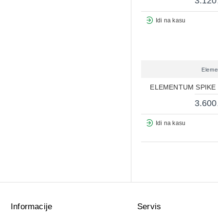
3.120
Idi na kasu
Eleme
ELEMENTUM SPIKE
3.600
Idi na kasu
Informacije
Servis