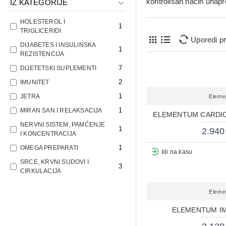
kontrolisan način unapr
IZ KATEGORIJE
HOLESTEROL I
1
TRIGLICERIDI
Uporedi p
DIJABETES I INSULINSKA
1
REZISTENCIJA
7
DIJETETSKI SUPLEMENTI
2
IMUNITET
1
JETRA
Eleme
1
MIRAN SAN I RELAKSACIJA
ELEMENTUM CARDIO
NERVNI SISTEM, PAMĆENJE
1
2.940
I KONCENTRACIJA
1
OMEGA PREPARATI
Idi na kasu
SRCE, KRVNI SUDOVI I
3
CIRKULACIJA
Eleme
ELEMENTUM IM