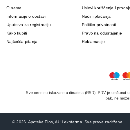
O nama
Uslovi korišćenja i prodaj
Informacije o dostavi
Načini plaćanja
Uputstvo za registraciju
Politika privatnosti
Kako kupiti
Pravo na odustajanje
Najčešća pitanja
Reklamacije
Sve cene su iskazane u dinarima (RSD). PDV je uračunat u c
Ipak, ne možem
©
2026. Apoteka Flos, AU Lekofarma. Sva prava zadržana.