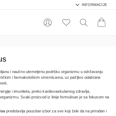
INFORMACIJE
us
 ciljanu i naučno utemeljenu podršku organizmu u održavanju
nističkim i farmakološkim smernicama, uz pažljivo odabrane
osti.
rgije i imuniteta, preko kardiovaskularnog zdravlja,
organizmu. Svaki proizvod iz linije formulisan je sa fokusom na
lus
predstavlja pouzdan izbor za sve koji žele da na prirodan i