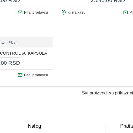
,00 RSD
2.640,00 RSD
Pitaj prodavca
Idi na kasu
Pi
ntum Plus
 CONTROL 60 KAPSULA
,00 RSD
Pitaj prodavca
Svi proizvodi su prikazani
Nalog
Pratit