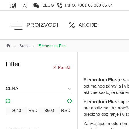
BLOG
INFO: +381 66 888 85 84
PROIZVODI
AKCIJE
Brend
Elementum Plus
Filter
Poništi
Elementum Plus
je sav
optimalnog zdravlja i v
CENA
aktivne sastojke u siner
Elementum Plus
suplem
metabolizma i ravnoteže
RSD
RSD
precizno doziranje i vi
Zahvaljujući modernom p