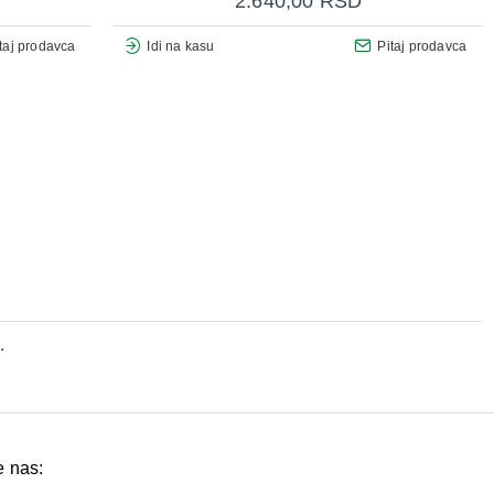
2.640,00 RSD
taj prodavca
Idi na kasu
Pitaj prodavca
.
e nas: