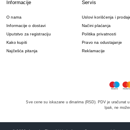
Informacije
Servis
O nama
Uslovi korišćenja i prodaj
Informacije o dostavi
Načini plaćanja
Uputstvo za registraciju
Politika privatnosti
Kako kupiti
Pravo na odustajanje
Najčešća pitanja
Reklamacije
Sve cene su iskazane u dinarima (RSD). PDV je uračunat u c
Ipak, ne možem