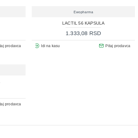
Ewopharma
LACTIL 56 KAPSULA
1.333,08 RSD
taj prodavca
Idi na kasu
Pitaj prodavca
L
taj prodavca