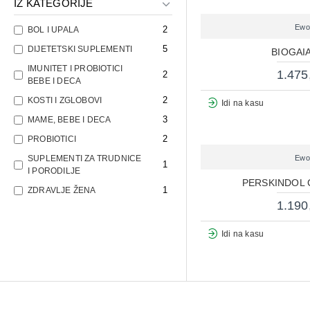
IZ KATEGORIJE
Ewo
2
BOL I UPALA
5
DIJETETSKI SUPLEMENTI
BIOGAIA
IMUNITET I PROBIOTICI
1.475
2
BEBE I DECA
2
KOSTI I ZGLOBOVI
Idi na kasu
3
MAME, BEBE I DECA
2
PROBIOTICI
SUPLEMENTI ZA TRUDNICE
Ewo
1
I PORODILJE
PERSKINDOL 
1
ZDRAVLJE ŽENA
1.190
Idi na kasu