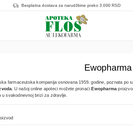
Besplatna dostava za narudžbine preko 3.000 RSD
Ewopharma
ska farmaceutska kompanija osnovana 1959. godine, poznata po sa
izvoda
. U našoj online apoteci možete pronaći
Ewopharma
proizvo
o u svakodnevnoj brizi za zdravlje.
roizvod