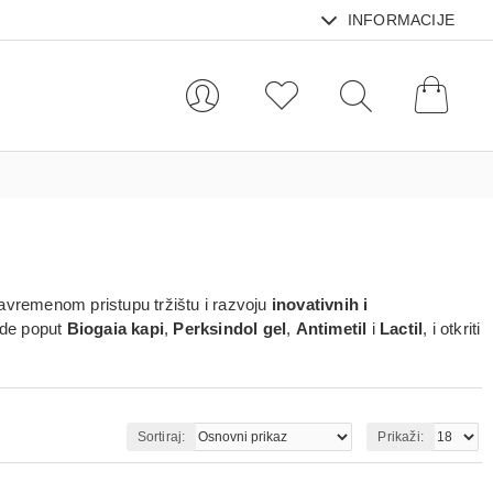
INFORMACIJE
vremenom pristupu tržištu i razvoju
inovativnih i
de poput
Biogaia kapi
,
Perksindol gel
,
Antimetil
i
Lactil
, i otkriti
Sortiraj:
Prikaži: