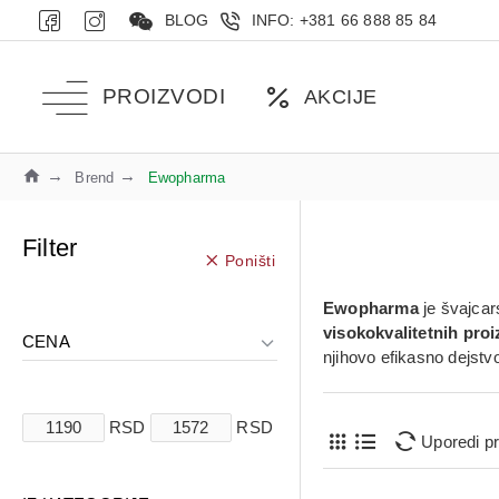
BLOG
INFO: +381 66 888 85 84
PROIZVODI
AKCIJE
Brend
Ewopharma
Filter
Poništi
Ewopharma
je švajcar
visokokvalitetnih pro
CENA
njihovo efikasno dejstv
RSD
RSD
Uporedi p