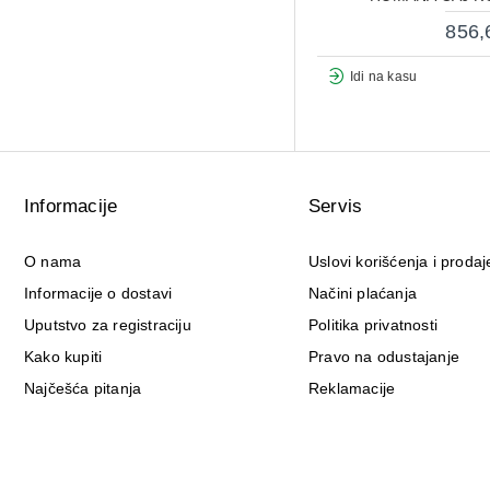
856,
Idi na kasu
Informacije
Servis
O nama
Uslovi korišćenja i prodaj
Informacije o dostavi
Načini plaćanja
Uputstvo za registraciju
Politika privatnosti
Kako kupiti
Pravo na odustajanje
Najčešća pitanja
Reklamacije