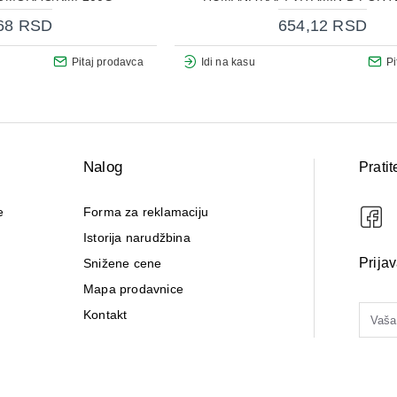
68 RSD
654,12 RSD
Pitaj prodavca
Idi na kasu
Pi
Nalog
Pratit
e
Forma za reklamaciju
Istorija narudžbina
Prija
Snižene cene
Mapa prodavnice
Kontakt