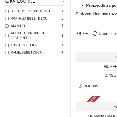
IZ KATEGORIJE
Proizvode za po
1
DIJETETSKI SUPLEMENTI
Proizvodi Humana razvi
3
HRANA ZA BEBE I DECU
1
IMUNITET
Uporedi p
IMUNITET I PROBIOTICI
1
BEBE I DECA
1
KOSTI I ZGLOBOVI
4
MAME, BEBE I DECA
H
HUMAN
2.495
Idi na kasu
NEMA NA STANJU
H
HUMANA CAJ K