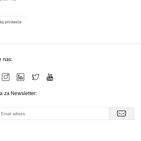
taj prodavca
e nas:
va za Newsletter: