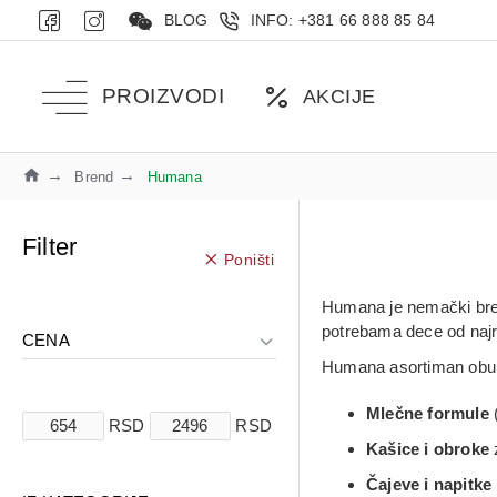
BLOG
INFO: +381 66 888 85 84
PROIZVODI
AKCIJE
Brend
Humana
Filter
Poništi
Humana je nemački bren
potrebama dece od najra
CENA
Humana asortiman obu
Mlečne formule
(
RSD
RSD
Kašice i obroke
Čajeve i napitke