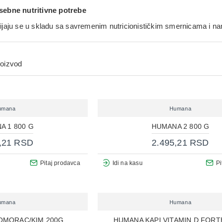
sebne nutritivne potrebe
jaju se u skladu sa savremenim nutricionističkim smernicama i nam
roizvod
umana
Humana
A 1 800 G
HUMANA 2 800 G
,21 RSD
2.495,21 RSD
Pitaj prodavca
Idi na kasu
Pi
umana
Humana
OMORAC/KIM 200G
HUMANA KAPI VITAMIN D FORT