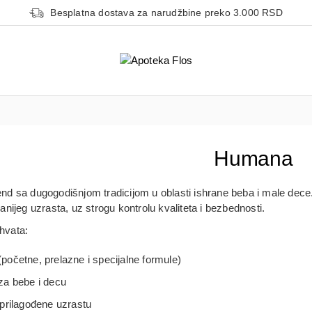
Besplatna dostava za narudžbine preko 3.000 RSD
Humana
d sa dugogodišnjom tradicijom u oblasti
ishrane beba i male dece
nijeg uzrasta, uz strogu kontrolu kvaliteta i bezbednosti.
hvata:
početne, prelazne i specijalne formule)
za bebe i decu
prilagođene uzrastu