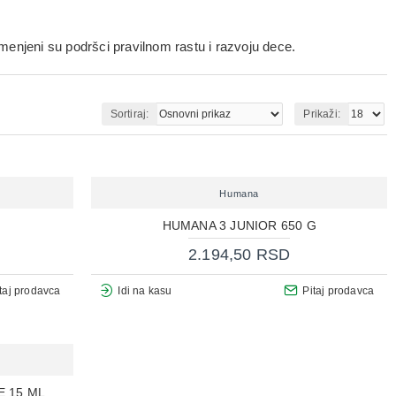
enjeni su podršci pravilnom rastu i razvoju dece.
Sortiraj:
Prikaži:
Humana
HUMANA 3 JUNIOR 650 G
2.194,50 RSD
taj prodavca
Idi na kasu
Pitaj prodavca
E 15 ML