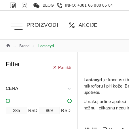
BLOG
INFO: +381 66 888 85 84
PROIZVODI
AKCIJE
Brend
Lactacyd
Filter
Poništi
Lactacyd
je francuski 
mikrofloru i pH kože. 
CENA
upotrebu.
U našoj online apoteci 
nežnu i efikasnu negu i
RSD
RSD