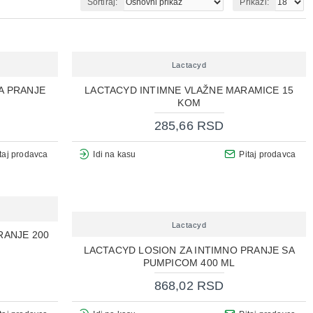
Sortiraj:
Prikaži:
Lactacyd
A PRANJE
LACTACYD INTIMNE VLAŽNE MARAMICE 15
KOM
285,66 RSD
taj prodavca
Idi na kasu
Pitaj prodavca
Lactacyd
RANJE 200
LACTACYD LOSION ZA INTIMNO PRANJE SA
PUMPICOM 400 ML
868,02 RSD