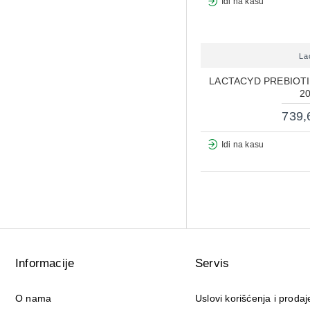
Idi na kasu
La
LACTACYD PREBIOTI
2
739,
Idi na kasu
Informacije
Servis
O nama
Uslovi korišćenja i prodaj