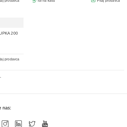
taj prodavca
Idi na kasu
Pitaj prodavca
UPKA 200
taj prodavca
.
e nas: