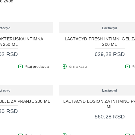
roizvod
ctacyd
Lactacyd
AKTERIJSKA INTIMNA
LACTACYD FRESH INTIMNI GEL Z
A 250 ML
200 ML
02 RSD
629,28 RSD
Pitaj prodavca
Idi na kasu
Pi
ctacyd
Lactacyd
ULJE ZA PRANJE 200 ML
LACTACYD LOSION ZA INTIMNO P
ML
80 RSD
560,28 RSD