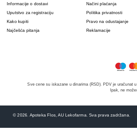
Informacije o dostavi
Načini plaćanja
Uputstvo za registraciju
Politika privatnosti
Kako kupiti
Pravo na odustajanje
Najčešća pitanja
Reklamacije
Sve cene su iskazane u dinarima (RSD). PDV je uračunat u c
Ipak, ne možem
©
2026. Apoteka Flos, AU Lekofarma. Sva prava zadržana.