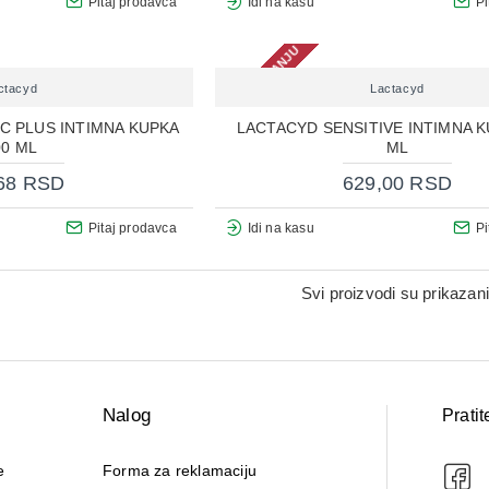
Pitaj prodavca
Idi na kasu
Pi
NEMA NA STANJU
ctacyd
Lactacyd
C PLUS INTIMNA KUPKA
LACTACYD SENSITIVE INTIMNA K
00 ML
ML
68 RSD
629,00 RSD
Pitaj prodavca
Idi na kasu
Pi
Svi proizvodi su prikazani
Nalog
Pratit
e
Forma za reklamaciju