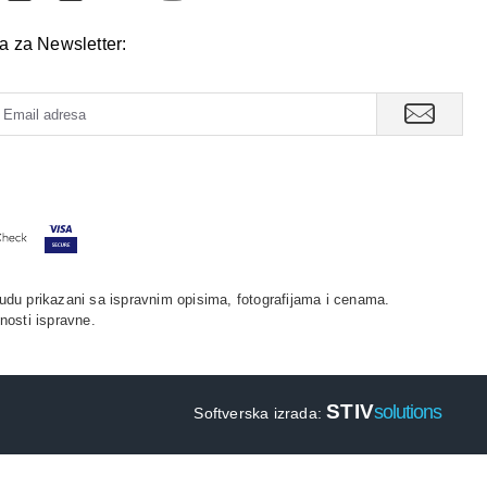
va za Newsletter:
udu prikazani sa ispravnim opisima, fotografijama i cenama.
nosti ispravne.
STIV
solutions
Softverska izrada: