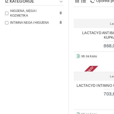
Uporedi p
IZ KATEGORIJE
HIGIJENA, NEGA I
8
KOZMETIKA
8
INTIMNA NEGA I HIGIJENA
La
LACTACYD ANTIB
KUPK
868,
Idi na kasu
NEMA NA STANJU
La
LACTACYD INTIMNO 
703,