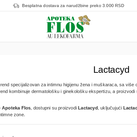
Besplatna dostava za narudžbine preko 3.000 RSD
Lactacyd
brend specijalizovan za
intimnu higijenu žena i muškaraca
, sa više 
Brend kombinuje
dermatološku i ginekološku ekspertizu
, a proizvod
–
Apoteka Flos
, dostupni su proizvodi
Lactacyd
, uključujući
Lactac
ntimne zone.