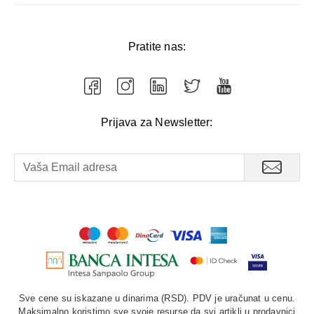
Pratite nas:
Prijava za Newsletter:
Sve cene su iskazane u dinarima (RSD). PDV je uračunat u cenu.
Maksimalno koristimo sve svoje resurse da svi artikli u prodavnici