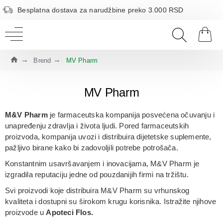
Besplatna dostava za narudžbine preko 3.000 RSD
Brend
MV Pharm
MV Pharm
M&V Pharm
je farmaceutska kompanija posvećena očuvanju i
unapređenju zdravlja i života ljudi. Pored farmaceutskih
proizvoda, kompanija uvozi i distribuira
dijetetske suplemente
,
pažljivo birane kako bi zadovoljili potrebe potrošača.
Konstantnim usavršavanjem i inovacijama, M&V Pharm je
izgradila reputaciju
jedne od pouzdanijih firmi na tržištu
.
Svi proizvodi koje distribuira M&V Pharm su
vrhunskog
kvaliteta
i dostupni su širokom krugu korisnika. Istražite njihove
proizvode u
Apoteci Flos
.