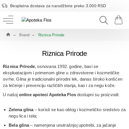
Besplatna dostava za narudžbine preko 3.000 RSD
Brend
Riznica Prirode
Riznica Prirode
Riznica Prirode
, osnovana 1992. godine, bavi se
eksploatacijom i primenom
gline u zdravstvene i kozmetičke
svrhe
. Glina je tradicionalni prirodni lek, danas široko korišćen
za
lečenje i prevenciju različitih stanja
, kao i za negu kože.
U našoj
online apoteci Apoteka Flos
dostupni su proizvodi:
Zelena glina
– koristi se kao oblog i kozmetičko sredstvo za
negu lica i tela;
Bela glina
– namenjena unutrašnjoj upotrebi, za
jačanje