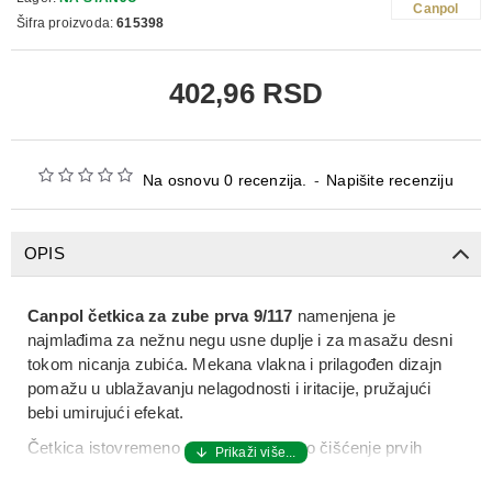
Canpol
Šifra proizvoda:
615398
402,96 RSD
Na osnovu 0 recenzija.
-
Napišite recenziju
OPIS
Canpol četkica za zube prva 9/117
namenjena je
najmlađima za nežnu negu usne duplje i za
masažu desni
tokom nicanja zubića
. Mekana vlakna i prilagođen dizajn
pomažu u ublažavanju nelagodnosti i iritacije, pružajući
bebi umirujući efekat.
Četkica istovremeno omogućava blago čišćenje prvih
zubića, bez oštećenja osetljive sluzokože. Ergonomska