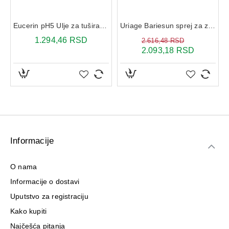
Eucerin pH5 Ulje za tuširanje 200 ml
Uriage Bariesun sprej za zaštitu od sunca SPF50+ 200 ml
1.294,46 RSD
2.616,48 RSD
2.093,18 RSD
Informacije
O nama
Informacije o dostavi
Uputstvo za registraciju
Kako kupiti
Najčešća pitanja