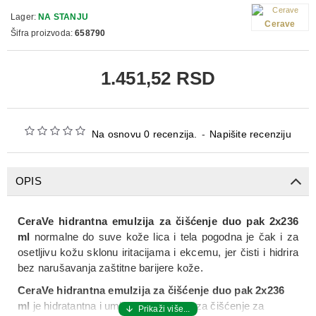
Lager:
NA STANJU
Cerave
Šifra proizvoda:
658790
1.451,52 RSD
Na osnovu 0 recenzija.
-
Napišite recenziju
OPIS
CeraVe hidrantna emulzija za čišćenje duo pak 2x236
ml
normalne do suve kože lica i tela pogodna je čak i za
osetljivu kožu sklonu iritacijama i ekcemu, jer čisti i hidrira
bez narušavanja zaštitne barijere kože.
CeraVe hidrantna emulzija za čišćenje duo pak 2x236
ml
je hidratantna i umirujuća emulzija za čišćenje za