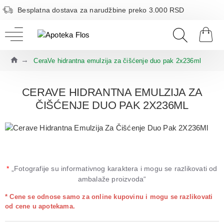
Besplatna dostava za narudžbine preko 3.000 RSD
CeraVe hidrantna emulzija za čišćenje duo pak 2x236ml
CERAVE HIDRANTNA EMULZIJA ZA
ČIŠĆENJE DUO PAK 2X236ML
*
„Fotografije su informativnog karaktera i mogu se razlikovati od
ambalaže proizvoda“
* Cene se odnose samo za online kupovinu i mogu se razlikovati
od cene u apotekama.