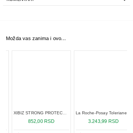
Možda vas zanima i ovo...
nje 500ml
XIBIZ STRONG PROTECTION IKARIDIN SPRAY 100 ML
La Roche-Posay Toleriane Teint mineral kompaktni korektivni puder 13
852,00 RSD
3.243,99 RSD