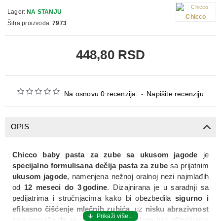
Lager:
NA STANJU
Chicco
Šifra proizvoda:
7973
448,80 RSD
Na osnovu 0 recenzija.
-
Napišite recenziju
OPIS
Chicco baby pasta za zube sa ukusom jagode
je
specijalno formulisana dečija pasta za zube
sa prijatnim
ukusom jagode
, namenjena nežnoj oralnoj nezi najmlađih
od
12 meseci do 3 godine
. Dizajnirana je u saradnji sa
pedijatrima i stručnjacima kako bi obezbedila
sigurno i
efikasno čišćenje mlečnih zubića
, uz
nisku abrazivnost
koja pomaže da se nežno uklone naslage bez oštećivanja