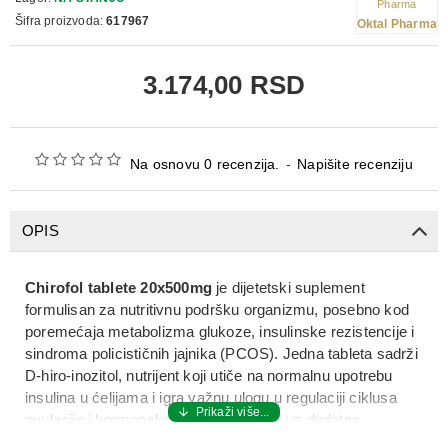
Šifra proizvoda:
617967
Oktal Pharma
3.174,00 RSD
Na osnovu 0 recenzija.
-
Napišite recenziju
OPIS
Chirofol tablete 20x500mg
je dijetetski suplement
formulisan za nutritivnu podršku organizmu, posebno kod
poremećaja metabolizma glukoze, insulinske rezistencije i
sindroma policističnih jajnika (PCOS)
. Jedna tableta sadrži
D-hiro-inozitol
, nutrijent koji utiče na normalnu upotrebu
insulina u ćelijama i igra važnu ulogu u regulaciji ciklusa
ovulacije i hormonskoj ravnoteži, te se uz dodatne
nutrijente kao što su
folna kiselina, vitamin B12 i mangan