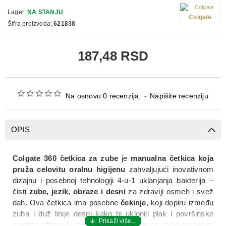
Lager:
NA STANJU
Colgate
Šifra proizvoda:
621838
187,48 RSD
Na osnovu 0 recenzija.
-
Napišite recenziju
OPIS
Colgate 360 četkica za zube
je
manualna četkica koja
pruža celovitu oralnu higijenu
zahvaljujući inovativnom
dizajnu i posebnoj tehnologiji 4-u-1 uklanjanja bakterija –
čisti
zube, jezik, obraze i desni
za zdraviji osmeh i svež
dah. Ova četkica ima posebne
čekinje
, koji dopiru između
zuba i duž linije desni kako bi uklonili plak i površinske
naslage efikasnije nego obična četkica sa ravno isečenim