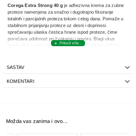
Corega Extra Strong 40 g
je adhezivna krema za zubne
proteze namenjena za snažno i dugotrajno fiksiranje
totalnih i parcijalnih proteza tokom celog dana. Pomaže u
stabilnom prijanjanju proteze uz desni i doprinosi
sprečavanju ulaska čestica hrane ispod proteze, čime
povećava udobnost pri žvakanju i govoru. Blagi ukus
mente daje osećaj svežine u usnoj duplji tokom nošenja
proteze.
Corega Extra Strong 40 g
je pogodna za svakodnevnu
SASTAV
upotrebu kod osoba koje koriste zubne proteze i žele
dodatnu sigurnost i stabilnost tokom dana. Njena
KOMENTARI
formulacija omogućava pouzdano prijanjanje i lakšu
kontrolu proteze, uz jednostavno nanošenje i dugotrajan
efekat fiksacije.
Upotreba:
Očistiti i osušiti protezu pre nanošenja. Naneti malu
količinu kreme u tankim linijama duž proteze, zatim
Možda vas zanima i ovo...
postaviti protezu i kratko pritisnuti. Ne koristiti prekomerne
količine proizvoda.