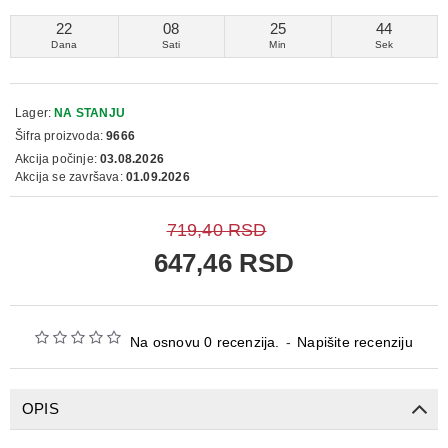
22
08
25
44
Dana
Sati
Min
Sek
Lager:
NA STANJU
Šifra proizvoda:
9666
Akcija počinje:
03.08.2026
Akcija se završava:
01.09.2026
719,40 RSD
647,46 RSD
Na osnovu 0 recenzija.
-
Napišite recenziju
OPIS