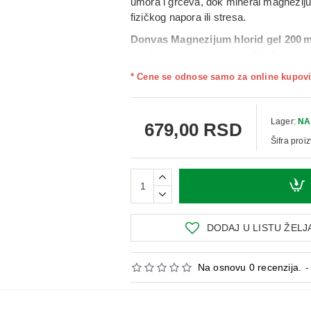
umora i grčeva
, dok mineral magnezij
fizičkog napora ili stresa
.
Donvas Magnezijum hlorid gel 200 m
osećaja napetosti, umora ili bolova u 
svežine i opuštanja. Gel se brzo upija i
* Cene se odnose samo za online kupovi
uljima.
Upotreba:
Nanesite
tanak sloj gela na
preporučuje se primena
više puta dne
Lager:
NA
679,00 RSD
Šifra proi
DODAJ U LISTU ŽELJ
Na osnovu 0 recenzija.
-