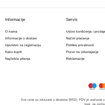
Informacije
Servis
O nama
Uslovi korišćenja i prodaj
Informacije o dostavi
Načini plaćanja
Uputstvo za registraciju
Politika privatnosti
Kako kupiti
Pravo na odustajanje
Najčešća pitanja
Reklamacije
Sve cene su iskazane u dinarima (RSD). PDV je uračunat u c
Ipak, ne možem