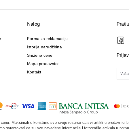
Nalog
Pratit
e
Forma za reklamaciju
Istorija narudžbina
Prija
Snižene cene
Mapa prodavnice
Kontakt
enu. Maksimalno koristimo sve svoje resurse da svi artikli u prodavnici b
o garantovati da su sve navedene informacije i fotografije artikala u potpu