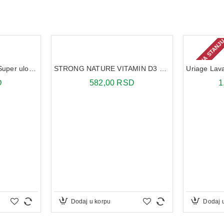
NEMA NA STANJ
Libresse Invisible Ultra Super ulošci 8X
STRONG NATURE VITAMIN D3 2000 IU 30 KAPSULA
D
582,00 RSD
1
Dodaj u korpu
Dodaj 