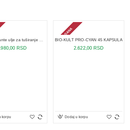
U
2-3 DANA
Uriage Lavante ulje za tuširanje 500 ml
BIO-KULT PRO-CYAN 45 KAPSULA
.980,00 RSD
2.622,00 RSD
u korpu
Dodaj u korpu