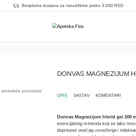
Besplatna dostava za narudžbine preko 3.000 RSD
DONVAS MAGNEZIJUM HL
od ambalaže proizvoda“
OPIS
SASTAV
KOMENTARI
Donvas Magnezijum hlorid gel 200 m
esencijalnog minerala koji se lako res
doprinose osećaju
osveženja i relaksa