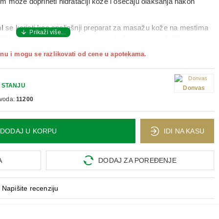
um može doprineti
hidrataciji kože
i osećaju
olakšanja nakon
l
se koristi kao
spoljašnji preparat za masažu kože
na mestima
mišićima, ali i za svakodnevnu
negu kože tela
kada želiš osećaj
 pruža prijatan
hladan osećaj
, zahvaljujući mentolu i etarskim
nu i mogu se razlikovati od cene u apotekama.
 čistu kožu
i
lagano masirajte
dok se potpuno ne upije;
vno
 STANJU
, posebno nakon fizičke aktivnosti ili osećaja napetosti.
Donvas
zvoda:
11200
DODAJ U KORPU
IDI NA KASU
A
DODAJ ZA POREĐENJE
Napišite recenziju