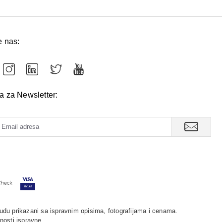
e nas:
va za Newsletter:
udu prikazani sa ispravnim opisima, fotografijama i cenama.
nosti ispravne.