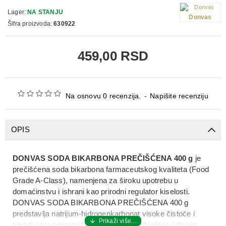
Lager:
NA STANJU
Donvas
Šifra proizvoda:
630922
459,00 RSD
Na osnovu 0 recenzija.
-
Napišite recenziju
OPIS
DONVAS SODA BIKARBONA PREČIŠĆENA 400 g
je
prečišćena soda bikarbona farmaceutskog kvaliteta (Food
Grade A-Class), namenjena za široku upotrebu u
domaćinstvu i ishrani kao prirodni regulator kiselosti.
DONVAS SODA BIKARBONA PREČIŠĆENA 400 g
predstavlja natrijum-hidrogenkarbonat visoke čistoće i
koristi se u pripremi hrane, održavanju higijene i drugim