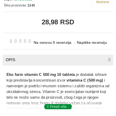
Ekofarm
Šifra proizvoda:
1245
28,98 RSD
Na osnovu 0 recenzija.
-
Napišite recenziju
OPIS
Eko farm vitamin C 500 mg 10 tableta
je dodatak ishrani
koji predstavlja koncentrisan izvor
vitamina C (500 mg)
i
namenjen je podršci imunom sistemu i zaštiti organizma od
oksidativnog stresa. Vitamin C je esencijalan nutrijent koji
telo ne može samo da proizvodi, zbog čega je njegov
redovan unos kroz hranu ili dodatke važan za očuvanje
vitalnosti i normalnu funkciju imunog odgovora, posebno u
periodima sezonskih prehlada i respiratornih infekcija.