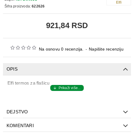
Elfi
Šifra proizvoda:
622626
921,84 RSD
Na osnovu 0 recenzija.
-
Napišite recenziju
OPIS
Elfi termos za flašicu
DEJSTVO
KOMENTARI