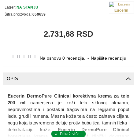
Lager:
NA STANJU
Eucerin
Šifra proizvoda:
659659
2.731,68 RSD
Na osnovu 0 recenzija.
-
Napišite recenziju
OPIS
Eucerin DermoPure Clinical korektivna krema za telo
200 ml
namenjena je koži tela sklonoj aknama,
nepravilnostima i postakni tragovima na regijama poput
leđa, grudi i ramena. Masna koža tela često zahteva ciljanu
negu koja istovremeno deluje protiv bubuljica, tamnih fleka i
dehidratacije kože.
Eucerin DermoPure Clinical
korektivna krema za telo 200 ml
klinički dokazano