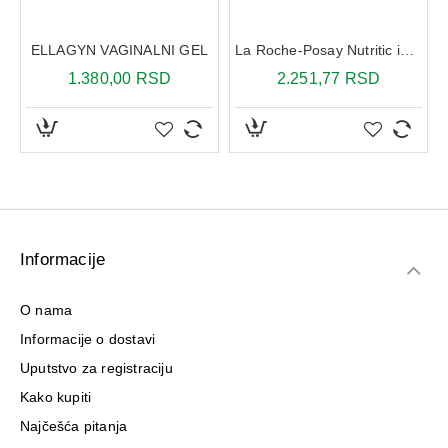
zahvaćenih regija tela. Nežno umasirati dok se proizvod
potpuno ne upije. Za najbolje rezultate preporučuje se
ELLAGYN VAGINALNI GEL
La Roche-Posay Nutritic intense krema 50 ml
redovna svakodnevna upotreba nakon čišćenja kože
odgovarajućim preparatom iz DermoPure linije.
1.380,00 RSD
2.251,77 RSD
Informacije
O nama
Informacije o dostavi
Uputstvo za registraciju
Kako kupiti
Najčešća pitanja