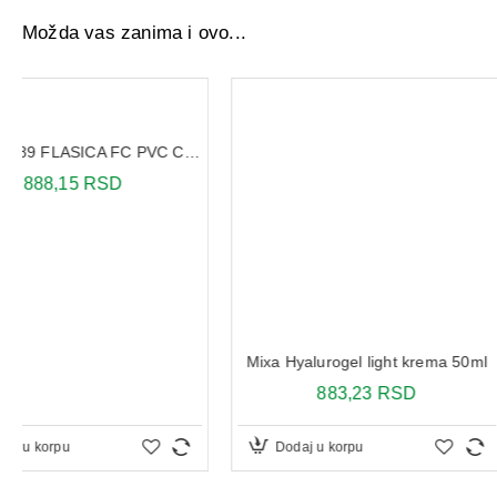
Možda vas zanima i ovo...
KOSILI KREMA 200M
Mixa Hyalurogel light krema 50ml
455,39 RS
883,23 RSD
Dodaj u korpu
Dodaj u korpu