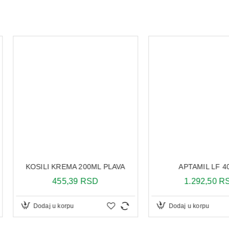
L PLAVA
APTAMIL LF 400 G
INULINA 
D
1.292,50 RSD
Dodaj u korpu
Dodaj 