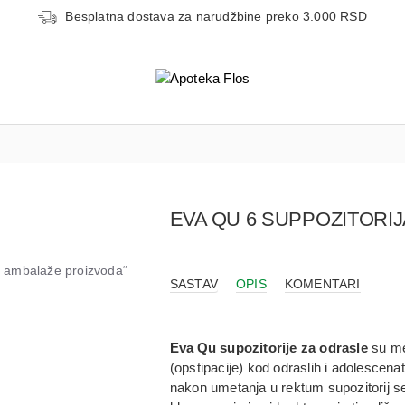
Besplatna dostava za narudžbine preko 3.000 RSD
EVA QU 6 SUPPOZITORI
od ambalaže proizvoda“
SASTAV
OPIS
KOMENTARI
Eva Qu supozitorije za odrasle
su
me
(opstipacije)
kod odraslih i adolescenat
nakon umetanja u rektum supozitorij s