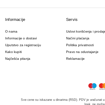
Informacije
Servis
O nama
Uslovi korišćenja i prodaj
Informacije o dostavi
Načini plaćanja
Uputstvo za registraciju
Politika privatnosti
Kako kupiti
Pravo na odustajanje
Najčešća pitanja
Reklamacije
Sve cene su iskazane u dinarima (RSD). PDV je uračunat u c
Ipak, ne možem