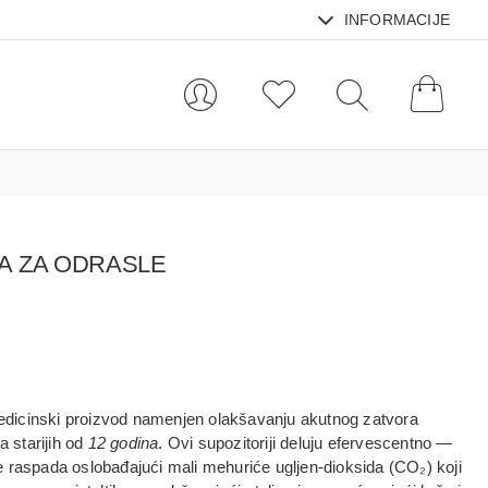
INFORMACIJE
JA ZA ODRASLE
dicinski proizvod
namenjen
olakšavanju akutnog zatvora
a starijih od
12 godina
. Ovi supozitoriji deluju
efervescentno
—
e raspada oslobađajući
mali mehuriće ugljen‑dioksida (CO₂)
koji