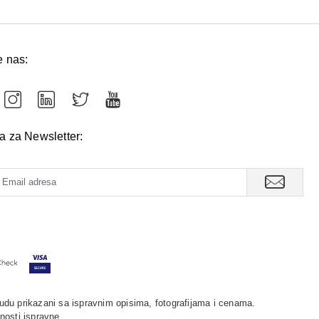
e nas:
va za Newsletter:
udu prikazani sa ispravnim opisima, fotografijama i cenama.
nosti ispravne.