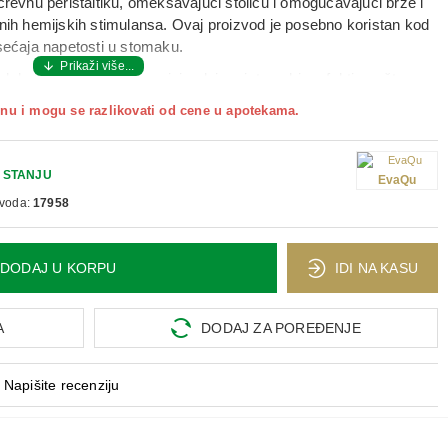
crevnu peristaltiku
, omekšavajući stolicu i omogućavajući
brže i
ih hemijskih stimulansa. Ovaj proizvod je posebno koristan kod
osećaja napetosti u stomaku
.
u lokalno u rektumu
, sa minimalnim sistemskim efektima, što
kat se javlja brzo i omogućava olakšanje bez iritacija, a proizvod
nu i mogu se razlikovati od cene u apotekama.
anje uputstava o doziranju. Idealni su za situacije kada je crevna
putovanja, promene ishrane ili fizioloških promena u telu.
 od 12 godina:
 STANJU
ubaciti 1 supozitorij u rektum
nakon pražnjenja
EvaQu
zvoda:
17958
DODAJ U KORPU
IDI NA KASU
A
DODAJ ZA POREĐENJE
Napišite recenziju