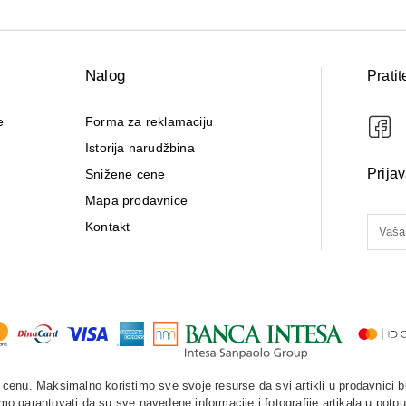
Nalog
Pratit
e
Forma za reklamaciju
Istorija narudžbina
Prija
Snižene cene
Mapa prodavnice
Kontakt
enu. Maksimalno koristimo sve svoje resurse da svi artikli u prodavnici b
o garantovati da su sve navedene informacije i fotografije artikala u potpu