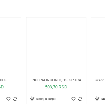
INULIN IQ 15 KESICA
Eucerin DermoPure Clinical korektivni gel za čišćenje 150 ml
503,70 RSD
1.676,63 RSD
u korpu
Dodaj u korpu