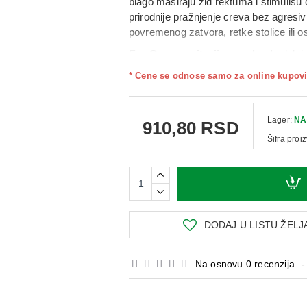
blago masiraju zid rektuma i stimulišu 
prirodnije pražnjenje creva
bez agresivn
povremenog zatvora, retke stolice ili 
Eva Qu supozitorije za odrasle
deluj
znači da
ne utiču na druge organe
. Efe
* Cene se odnose samo za online kupovi
se može koristiti i
po potrebi
, uz poštov
peristaltika usporena, na primer nakon 
Upotreba:
Odrasli i adolescenti stariji
Lager:
NA
910,80 RSD
creva ili po potrebi.
Šifra proi
DODAJ U LISTU ŽELJ
Na osnovu 0 recenzija.
-