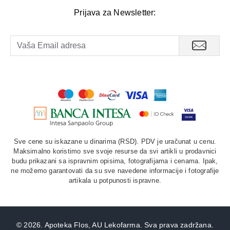
Prijava za Newsletter:
Sve cene su iskazane u dinarima (RSD). PDV je uračunat u cenu.
Maksimalno koristimo sve svoje resurse da svi artikli u prodavnici
budu prikazani sa ispravnim opisima, fotografijama i cenama. Ipak,
ne možemo garantovati da su sve navedene informacije i fotografije
artikala u potpunosti ispravne.
©
2026. Apoteka Flos, AU Lekofarma. Sva prava zadržana.