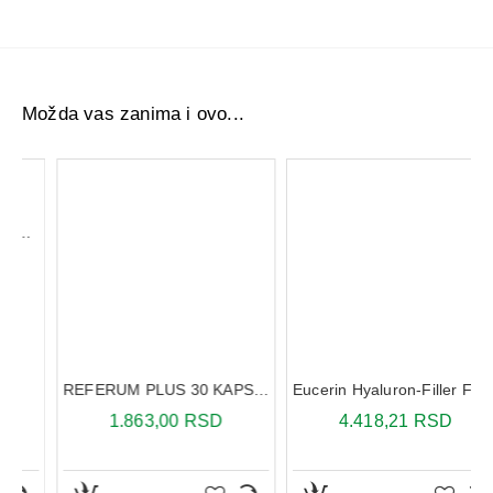
Možda vas zanima i ovo...
1.25x5
REFERUM PLUS 30 KAPSULA
Eucerin Hyaluron-Filler Firming serum 30 ml
1.863,00 RSD
4.418,21 RSD