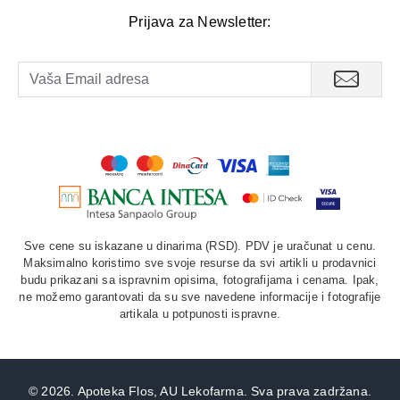
Prijava za Newsletter:
Sve cene su iskazane u dinarima (RSD). PDV je uračunat u cenu.
Maksimalno koristimo sve svoje resurse da svi artikli u prodavnici
budu prikazani sa ispravnim opisima, fotografijama i cenama. Ipak,
ne možemo garantovati da su sve navedene informacije i fotografije
artikala u potpunosti ispravne.
©
2026. Apoteka Flos, AU Lekofarma. Sva prava zadržana.