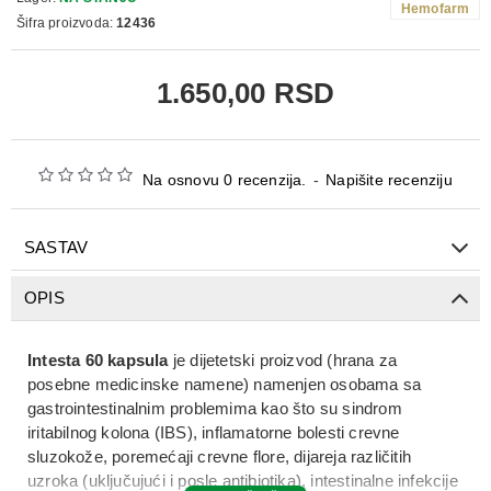
Hemofarm
Šifra proizvoda:
12436
1.650,00 RSD
Na osnovu 0 recenzija.
-
Napišite recenziju
SASTAV
OPIS
Intesta 60 kapsula
je
dijetetski proizvod (hrana za
posebne medicinske namene)
namenjen
osobama sa
gastrointestinalnim problemima
kao što su
sindrom
iritabilnog kolona (IBS), inflamatorne bolesti crevne
sluzokože, poremećaji crevne flore, dijareja različitih
uzroka (uključujući i posle antibiotika), intestinalne infekcije