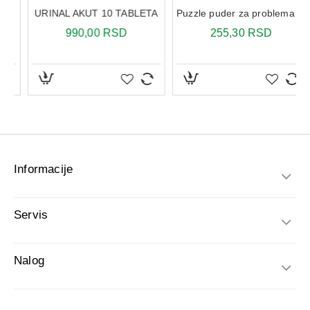
•
Deca iznad 7 godina:
1 kapsula dnevno uz obrok, po
preporuci lekara, obično najmanje 6 nedelja.
Informacije
Servis
Nalog