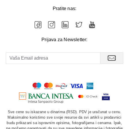
Pratite nas:
Prijava za Newsletter:
Sve cene su iskazane u dinarima (RSD). PDV je uračunat u cenu.
Maksimalno koristimo sve svoje resurse da svi artikli u prodavnici
budu prikazani sa ispravnim opisima, fotografijama i cenama. Ipak,
ne možemo garantovati da su sve navedene informacije i fotografije