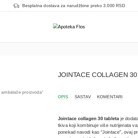
Besplatna dostava za narudžbine preko 3.000 RSD
JOINTACE COLLAGEN 30
od ambalaže proizvoda“
OPIS
SASTAV
KOMENTARI
Jointace collagen 30 tableta
je
dodata
tkiva
koji kombinuje više nutrijenata v
ponekad navodi kao “Jointace”, ovaj pre