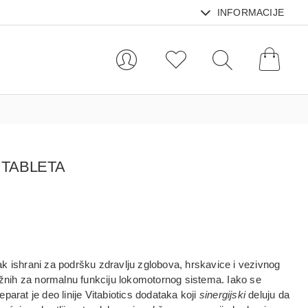
INFORMACIJE
 TABLETA
k ishrani za podršku zdravlju zglobova, hrskavice i vezivnog
ažnih za normalnu funkciju lokomotornog sistema. Iako se
parat je deo linije Vitabiotics dodataka koji
sinergijski
deluju da