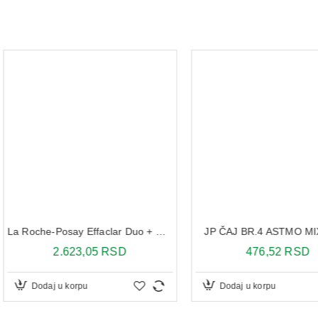
JP ČAJ BR.4 ASTMO MIX 100G
La Roche-Posay Effaclar Duo + Unifiant tonirana krema Light 40 ml
476,52 RSD
1
SD
Dodaj u korpu
Dodaj 