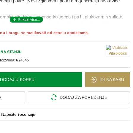
ećaju pokretljivost zglobova
i podrže regeneraciju hrskavice
ombinaciju
hidrolizovanog kolagena tipa II, glukozamin sulfata,
minerala
koji doprinose zdravlju zglobova i vezivnog tkiva.
nevno uz obrok
, a cilj mu je podrška normalnoj funkciji zglobova,
nu i mogu se razlikovati od cene u apotekama.
anju i poboljšanje strukture hrskavice.
vni obrok
i popijte sa dovoljnom količinom tečnosti. Preparat je
dodatak
NA STANJU
Vitabiotics
avnoteženu ishranu ili medicinski tretman.
proizvoda:
624345
DODAJ U KORPU
IDI NA KASU
A
DODAJ ZA POREĐENJE
Napišite recenziju