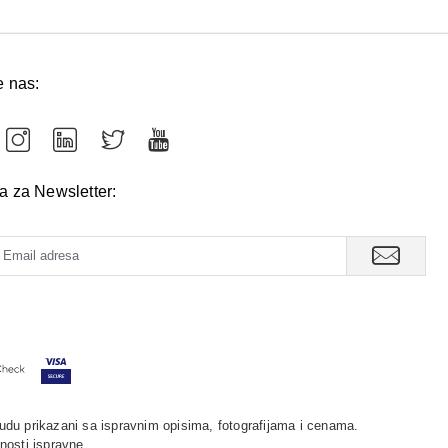
e nas:
va za Newsletter:
udu prikazani sa ispravnim opisima, fotografijama i cenama.
nosti ispravne.