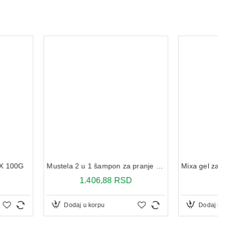
Mustela 2 u 1 šampon za pranje kose i tela 200 ml
Mixa gel za umivanje sa vitaminom C 150 ml
.406,88 RSD
625,99 RSD
u korpu
Dodaj u korpu