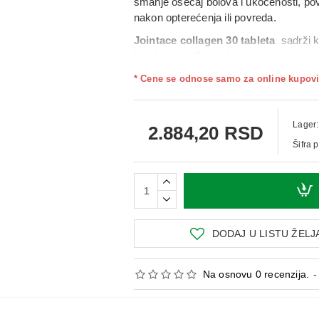
smanje osećaj bolova i ukočenosti
,
pov
nakon opterećenja ili povreda.
Jointace collagen 30 tableta
sadrži k
hondroitin sulfata
i dodatnih
vitamina i 
Preparat se obično koristi
1 kapsula d
* Cene se odnose samo za online kupovi
smanjenje osećaja nelagodnosti pri kret
Upotreba
: Uzmite
1 kapsulu dnevno uz gla
Lager:
2.884,20 RSD
ishrani
i ne treba da zameni raznovrsnu i ur
Šifra 
DODAJ U LISTU ŽELJ
Na osnovu 0 recenzija.
-