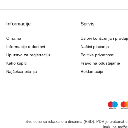
Informacije
Servis
O nama
Uslovi korišćenja i prodaj
Informacije o dostavi
Načini plaćanja
Uputstvo za registraciju
Politika privatnosti
Kako kupiti
Pravo na odustajanje
Najčešća pitanja
Reklamacije
Sve cene su iskazane u dinarima (RSD). PDV je uračunat u c
Ipak, ne možem