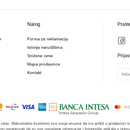
Nalog
Pratit
e
Forma za reklamaciju
Istorija narudžbina
Prija
Snižene cene
Mapa prodavnice
Kontakt
enu. Maksimalno koristimo sve svoje resurse da svi artikli u prodavnici b
o garantovati da su sve navedene informacije i fotografije artikala u potpu