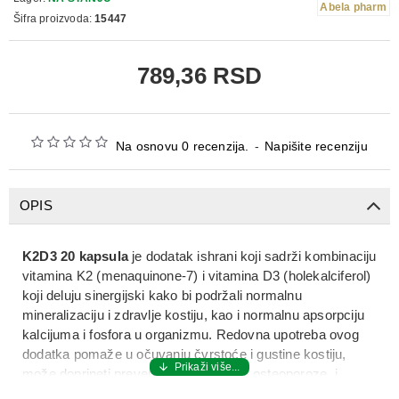
Abela pharm
Šifra proizvoda:
15447
789,36 RSD
Na osnovu 0 recenzija.
-
Napišite recenziju
OPIS
K2D3 20 kapsula
je
dodatak ishrani
koji sadrži kombinaciju
vitamina K2 (menaquinone-7)
i
vitamina D3 (holekalciferol)
koji deluju sinergijski kako bi podržali
normalnu
mineralizaciju i zdravlje kostiju
, kao i
normalnu apsorpciju
kalcijuma i fosfora
u organizmu. Redovna upotreba ovog
dodatka pomaže u očuvanju
čvrstoće i gustine kostiju
,
može doprineti prevenciji
osteopenije i osteoporoze
, i
pomaže u usmeravanju kalcijuma iz krvi u koštano tkivo